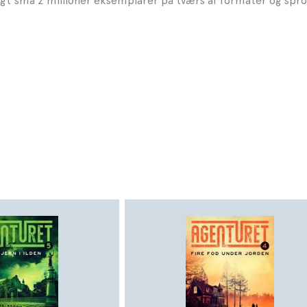
lgt små 2 millioner eksemplarer på tværs af formater og spro