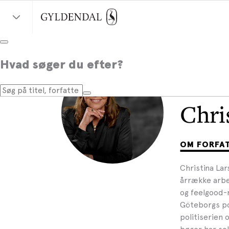
Hvad søger du efter?
Chri
OM FORFA
Christina Lar
årrække arbe
og feelgood-
Göteborgs po
politiserien