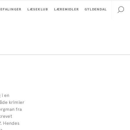
EFALINGER
LÆSEKLUB
LÆREMIDLER
GYLDENDAL
 i en
både krimier
Bergman fra
krevet
t
. Hendes