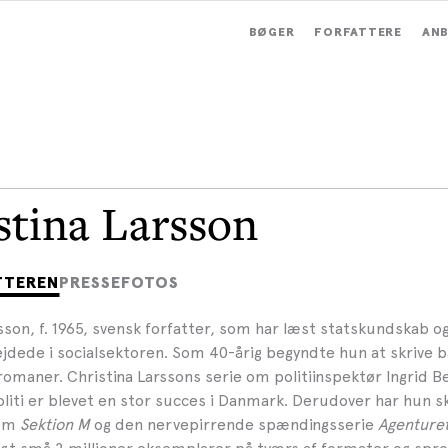
BØGER
FORFATTERE
ANB
stina Larsson
TTEREN
PRESSEFOTOS
sson, f. 1965, svensk forfatter, som har læst statskundskab og
jdede i socialsektoren. Som 40-årig begyndte hun at skrive 
romaner. Christina Larssons serie om politiinspektør Ingrid 
liti er blevet en stor succes i Danmark. Derudover har hun s
 om
Sektion M
og den nervepirrende spændingsserie
Agenture