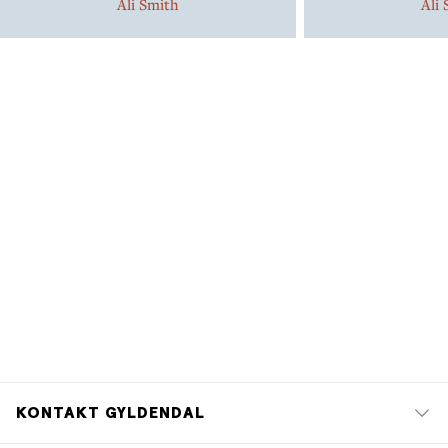
Ali Smith
Ali
KONTAKT GYLDENDAL