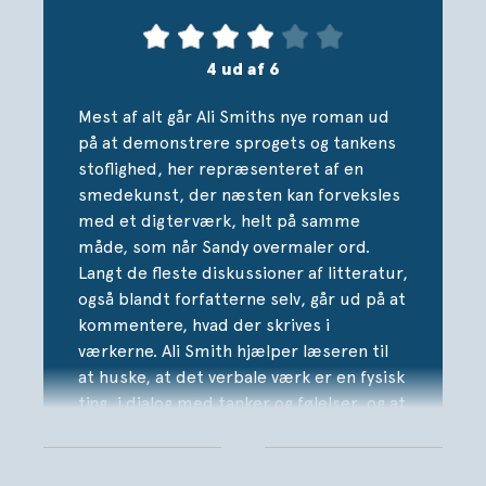
ANDRE TIDER er en livsbekræftende lovprisning af
fællesskab. En både modig og menneskeklog, rørende og
provokerende roman, som indkapsler samtiden og
4 ud af 6
indfanger fortiden. Legesygt og lysende viser Ali Smith,
hvordan verden hænger sammen, og hvordan en krisetid
Mest af alt går Ali Smiths nye roman ud
påvirker os mennesker – på godt og ondt.
på at demonstrere sprogets og tankens
stoflighed, her repræsenteret af en
ANDRE TIDER er en fritstående roman og samtidig et
smedekunst, der næsten kan forveksles
lyrisk og visionært følgebrev til Årstidskvartetten, der
med et digterværk, helt på samme
tog verden med storm.
måde, som når Sandy overmaler ord.
Langt de fleste diskussioner af litteratur,
***
også blandt forfatterne selv, går ud på at
”Et lysende, underholdende og klogt portræt af den
kommentere, hvad der skrives i
verden, vi lever i.” – The Telegraph
værkerne. Ali Smith hjælper læseren til
at huske, at det verbale værk er en fysisk
“ANDRE TIDER er, som livet selv; rodet, underholdende,
ting, i dialog med tanker og følelser, og at
sørgelig, smuk og fuld af mystik.” – The Guardian
det bør påskønnes i sin konkrete
udformning, nøjagtigt som den
Bogen er oversat af Ninna Brenøe
kunstfærdigt smedede lås fra