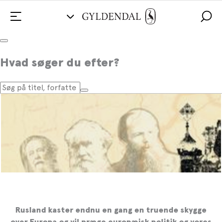
Bliv klogere på Rusland
Hvad søger du efter?
Rusland kaster endnu en gang en truende skygge