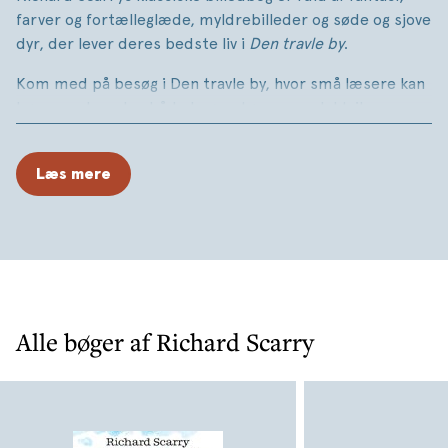
farver og fortælleglæde, myldrebilleder og søde og sjove
dyr, der lever deres bedste liv i
Den travle by
.
Kom med på besøg i Den travle by, hvor små læsere kan
høre om, hvordan både læger, tømrere, elektrikere,
vejarbejdere og brandmænd hjælper med til at få byen
til at fungere hver eneste dag. De kan også komme med
Læs mere
på både en flyvetur, en togtur og en sejltur og fx høre alt
om, hvordan man bygger at hus og laver mel til at bage
brød med.
Udkommer nu i nyoversat udgave.
Alle bøger af Richard Scarry