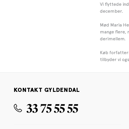
Vi flyttede i
december.
Mød Maria Hel
mange flere, 
derimellem.
Køb forfatter
tilbyder vi og
KONTAKT GYLDENDAL
33 75 55 55