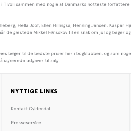
nd i Tivoli sammen med nogle af Danmarks hotteste forfattere 
leberg, Hella Joof, Ellen Hillingsø, Henning Jensen, Kasper H
når de gæstede Mikkel Fønsskov til en snak om jul og bøger og 
nes bøger til de bedste priser her i bogklubben, og som noget
så signerede udgaver til salg.
NYTTIGE LINKS
Kontakt Gyldendal
Presseservice