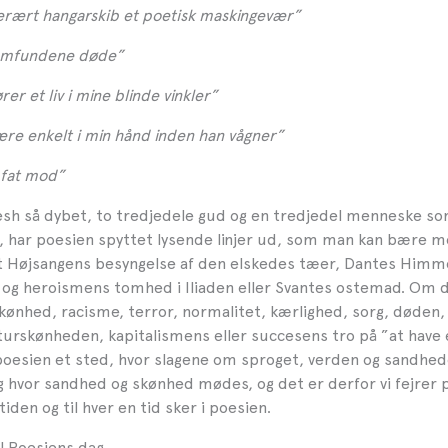
tterært hangarskib et poetisk maskingevær”
samfundene døde”
rer et liv i mine blinde vinkler”
være enkelt i min hånd inden han vågner”
 fat mod”
sh så dybet, to tredjedele gud og en tredjedel menneske som
, har poesien spyttet lysende linjer ud, som man kan bære m
t Højsangens besyngelse af den elskedes tæer, Dantes Himme
 og heroismens tomhed i Iliaden eller Svantes ostemad. Om d
ønhed, racisme, terror, normalitet, kærlighed, sorg, døden
turskønheden, kapitalismens eller succesens tro på ”at have 
 poesien et sted, hvor slagene om sproget, verden og sandhe
vor sandhed og skønhed mødes, og det er derfor vi fejrer p
tiden og til hver en tid sker i poesien.
l Poesiens dag.