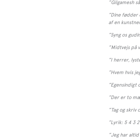
”Gilgamesh så
”Dine fødder 
af en kunstne
”Syng os gudi
”Midtvejs på 
”I herrer, lys
”Hvem hvis je
”Egensindigt 
”Der er to mæ
”Tag og skriv
”Lyrik: 5 4 3 2
”Jeg har alti