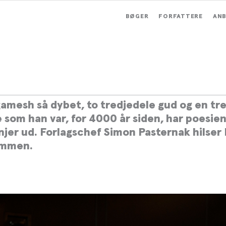
BØGER
FORFATTERE
ANB
gschefen: "Sandhed og skønh
i poesien"
gamesh så dybet, to tredjedele gud og en tr
som han var, for 4000 år siden, har poesien
injer ud. Forlagschef Simon Pasternak hilser
ommen.