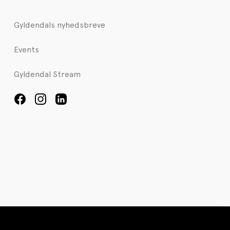
Gyldendals nyhedsbreve
Events
Gyldendal Stream