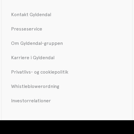
Kontakt Gyldendal
Presseservice
Om Gyldendal-gruppen
Karriere i Gyldendal
Privatlivs- og cookiepolitik
Whistleblowerordning
Investorrelationer