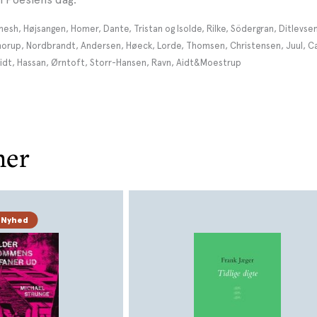
mesh, Højsangen, Homer, Dante, Tristan og Isolde, Rilke, Södergran, Ditlevsen
Thorup, Nordbrandt, Andersen, Høeck, Lorde, Thomsen, Christensen, Juul, Ca
idt, Hassan, Ørntoft, Storr-Hansen, Ravn, Aidt&Moestrup
her
Nyhed