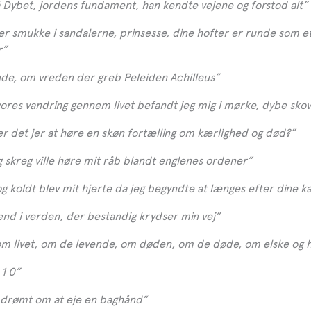
 Dybet, jordens fundament, han kendte vejene og forstod alt”
er smukke i sandalerne, prinsesse, dine hofter er runde som e
r”
nde, om vreden der greb Peleiden Achilleus”
vores vandring gennem livet befandt jeg mig i mørke, dybe sko
ter det jer at høre en skøn fortælling om kærlighed og død?”
g skreg ville høre mit råb blandt englenes ordener”
og koldt blev mit hjerte da jeg begyndte at længes efter dine 
nd i verden, der bestandig krydser min vej”
 om livet, om de levende, om døden, om de døde, om elske og 
 1 0”
d drømt om at eje en baghånd”