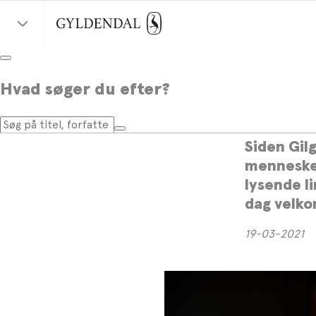
Forla
Hvad søger du efter?
mødes 
Siden Gil
menneske 
lysende l
dag velk
19-03-2021