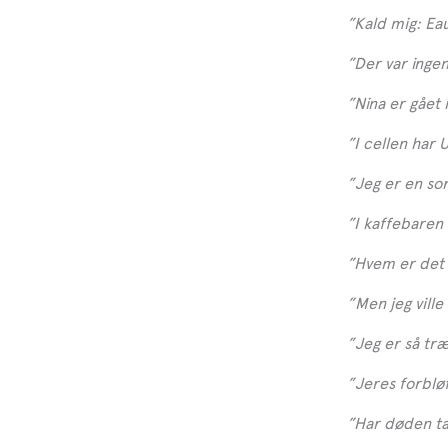
”Kald mig: E
”Der var ingen
”Nina er gået 
”I cellen har
”Jeg er en sor
”I kaffebaren
”Hvem er det 
”Men jeg ville 
”Jeg er så træ
”Jeres forblø
”Har døden tag