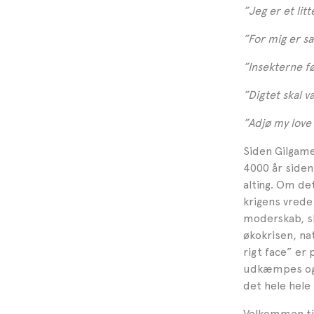
”Jeg er et li
”For mig er 
”Insekterne fø
”Digtet skal 
”Adjø my love
Siden Gilgame
4000 år siden
alting. Om de
krigens vrede
moderskab, sk
økokrisen, na
rigt face” er
udkæmpes og h
det hele hele 
Velkommen ti