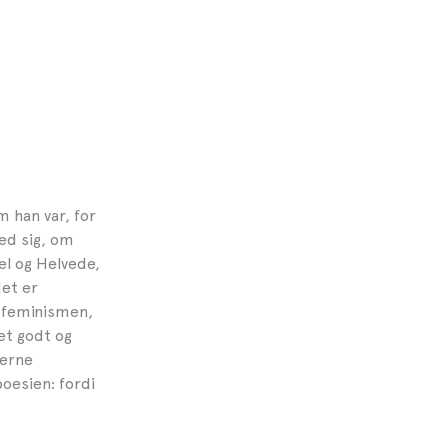
 han var, for
ed sig, om
l og Helvede,
et er
, feminismen,
et godt og
derne
oesien: fordi