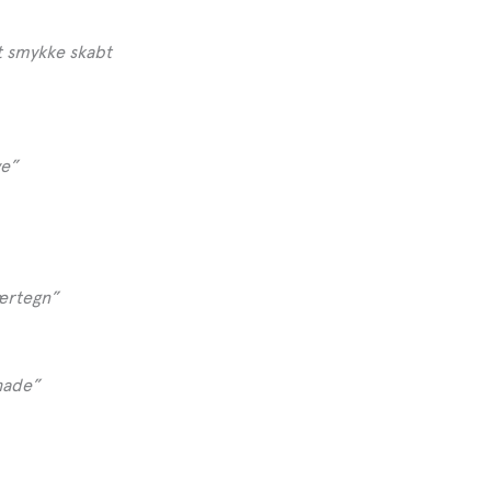
t smykke skabt
ve”
kærtegn”
hade”