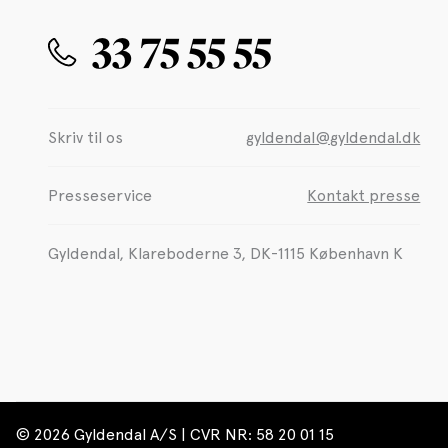
33 75 55 55
Skriv til os
gyldendal@gyldendal.dk
Presseservice
Kontakt presse
Gyldendal, Klareboderne 3, DK-1115 København K
© 2026 Gyldendal A/S | CVR NR: 58 20 01 15