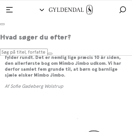
Derfor elsker børn og barnlige sjæle
Hvad søger du efter?
Mimbo Jimbo
Danmarks højtelskede lille blå elefant, Mimbo Jimbo,
fylder rundt. Det er nemlig lige præcis 10 år siden,
den allerførste bog om Mimbo Jimbo udkom. Vi har
derfor samlet fem grunde til, at børn og barnlige
sjæle elsker Mimbo Jimbo.
Af Sofie Gadeberg Wolstrup