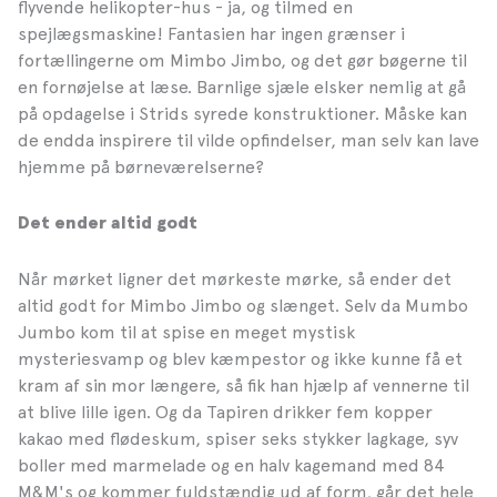
flyvende helikopter-hus - ja, og tilmed en
spejlægsmaskine! Fantasien har ingen grænser i
fortællingerne om Mimbo Jimbo, og det gør bøgerne til
en fornøjelse at læse. Barnlige sjæle elsker nemlig at gå
på opdagelse i Strids syrede konstruktioner. Måske kan
de endda inspirere til vilde opfindelser, man selv kan lave
hjemme på børneværelserne?
Det ender altid godt
Når mørket ligner det mørkeste mørke, så ender det
altid godt for Mimbo Jimbo og slænget. Selv da Mumbo
Jumbo kom til at spise en meget mystisk
mysteriesvamp og blev kæmpestor og ikke kunne få et
kram af sin mor længere, så fik han hjælp af vennerne til
at blive lille igen. Og da Tapiren drikker fem kopper
kakao med flødeskum, spiser seks stykker lagkage, syv
boller med marmelade og en halv kagemand med 84
M&M's og kommer fuldstændig ud af form, går det hele