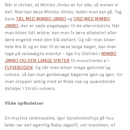
Når vi skriver, at Mimbo Jimbo er for alle, så mener vi
det. Man kan læse Mimbo Jimbo, inden man kan gå. Tag
bare
TÆL MED MIMBO JIMBO
og
ORD MED MIMBO
JIMBO
, der er søde pegebøger til de allermindste. Når
man bliver lidt ældre, kan man fx lære alfabetet eller
lære engelsk med den blå elefant. Og når man bliver
hele fire år og er klar til at læse lange bøger, kan man
tage på vaskeægte eventyr - lige fra Sibirien i
MIMBO
JIMBO OG DEN LANGE VINTER
til monstrenes ø i
FLYVEBOGEN
. Og når man bliver mega-gammel og
voksen, så kan man genbesøge bøgerne igen og igen, for
man stopper aldrig med at finde nye og spændende
detaljer i Strids univers.
Vilde opfindelser
En mystisk vindmaskine, Igor Spratolnovitsjs gå-hus
(eller var det egentlig Baba Jagas?), sol-maskinen, et