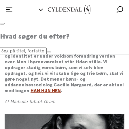
Børneopdragelse anno 2021: Kære
Hvad søger du efter?
forældre, nu skal I lære noget nyt
Vi står midt i en revolution. Forestillingerne om køn
og identitet er under voldsom forandring verden
over. Men i børneværelset står tiden stille. Vi
opdrager stadig vores børn, som vi selv blev
opdraget, og hvis vi vil skabe lige og frie børn, skal vi
gøre noget nyt. Det mener køns- og
uddannelsessociolog Cecilie Nørgaard, der er aktuel
med bogen
HAN HUN HEN
.
Af Michelle Tubæk Gram