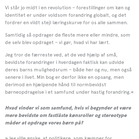
Vi står jo midt i en revolution – forestillinger om køn og
identitet er under voldsom forandring globalt, og det
fordrer en vildt stejl læringskurve for os alle sammen.
Samtidig så opdrager de fleste mere eller mindre, som
de selv blev opdraget – vi gør, hvad vi har lært.
Jeg tror de færreste ved, at de ved hjælp af små,
bevidste forandringer i hverdagen faktisk kan udvide
deres barns mulighedsrum – både her og nu, men også
senere i livet. Min bog er derfor ikke en opsang, men
derimod en hjælpende hånd til normbevidst
børneopdragelse i et samfund under hastig forandring.«
Hvad vinder vi som samfund, hvis vi begynder at være
mere bevidste om fastlåste kønsroller og stereotype
måder at opdrage vores børn på?
»Jeg ville ønske, at politikere, som kæmper for