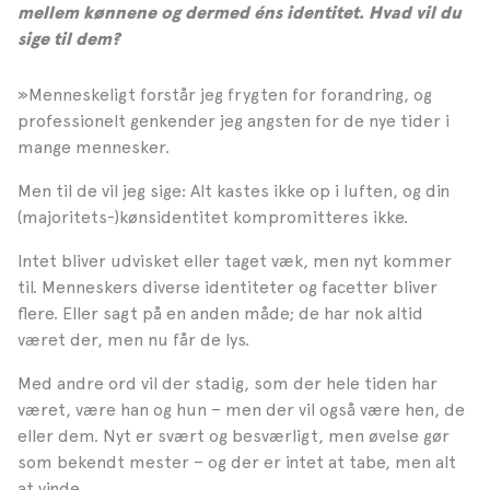
mellem kønnene og dermed éns identitet. Hvad vil du
sige til dem?
»Menneskeligt forstår jeg frygten for forandring, og
professionelt genkender jeg angsten for de nye tider i
mange mennesker.
Men til de vil jeg sige: Alt kastes ikke op i luften, og din
(majoritets-)kønsidentitet kompromitteres ikke.
Intet bliver udvisket eller taget væk, men nyt kommer
til. Menneskers diverse identiteter og facetter bliver
flere. Eller sagt på en anden måde; de har nok altid
været der, men nu får de lys.
Med andre ord vil der stadig, som der hele tiden har
været, være han og hun – men der vil også være hen, de
eller dem. Nyt er svært og besværligt, men øvelse gør
som bekendt mester – og der er intet at tabe, men alt
at vinde.