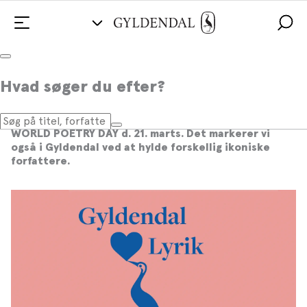
Test din viden i forbindelse med
Hvad søger du efter?
WORLD POETRY DAY
Siden 1999 har UNESCO over hele verden fejret
WORLD POETRY DAY d. 21. marts. Det markerer vi
også i Gyldendal ved at hylde forskellig ikoniske
forfattere.