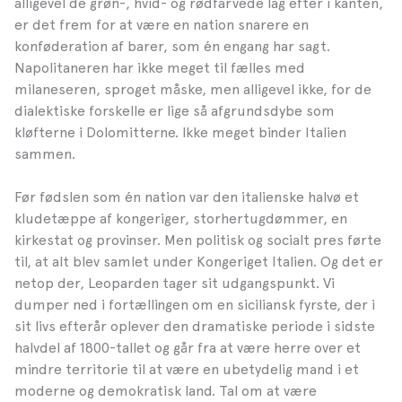
alligevel de grøn-, hvid- og rødfarvede lag efter i kanten,
er det frem for at være en nation snarere en
konføderation af barer, som én engang har sagt.
Napolitaneren har ikke meget til fælles med
milaneseren, sproget måske, men alligevel ikke, for de
dialektiske forskelle er lige så afgrundsdybe som
kløfterne i Dolomitterne. Ikke meget binder Italien
sammen.
Før fødslen som én nation var den italienske halvø et
kludetæppe af kongeriger, storhertugdømmer, en
kirkestat og provinser. Men politisk og socialt pres førte
til, at alt blev samlet under Kongeriget Italien. Og det er
netop der, Leoparden tager sit udgangspunkt. Vi
dumper ned i fortællingen om en siciliansk fyrste, der i
sit livs efterår oplever den dramatiske periode i sidste
halvdel af 1800-tallet og går fra at være herre over et
mindre territorie til at være en ubetydelig mand i et
moderne og demokratisk land. Tal om at være