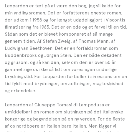
Leoparden er tæt på at være den bog, jeg vil kalde for
min yndlingsroman. Det er forfatterens eneste roman,
der udkom i 1958 og for længst udødeliggjort i Viscontis
filmatisering fra 1963. Det er en ode og et farvel til en tid.
Sådan som det er blevet komponeret af så mange
gennem tiden. Af Stefan Zweig, af Thomas Mann, af
Ludwig van Beethoven. Det er en forfaldsroman som
Buddenbrooks og Jørgen Stein. Den er både dekadent
og grusom, og så kan den, selv om den er over 50 år
gammel sige os ikke så lidt om vores egen underlige
brydningstid. For Leoparden fortæller i sin essens om en
tid fyldt med brydninger, omvæltninger, magtesløshed
og erkendelse.
Leoparden af Giuseppe Tomasi di Lampedusa er
umiddelbart en roman om slutningen på det italienske
kongerige og begyndelsen på en ny verden. For de fleste
af os nordboere er Italien bare Italien. Men kigger vi