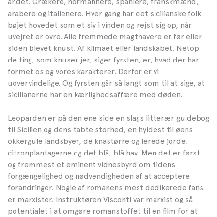
andet. Grækere, normannere, spaniere, franskmænd,
arabere og italienere. Hver gang har det sicilianske folk
bøjet hovedet som et siv i vinden og rejst sig op, når
uvejret er ovre. Alle fremmede magthavere er før eller
siden blevet knust. Af klimaet eller landskabet. Netop
de ting, som knuser jer, siger fyrsten, er, hvad der har
formet os og vores karakterer. Derfor er vi
uovervindelige. Og fyrsten går så langt som til at sige, at
sicilianerne har en kærlighedsaffære med døden.
Leoparden er på den ene side en slags litterær guidebog
til Sicilien og dens tabte storhed, en hyldest til øens
okkergule landsbyer, de knastørre og lerede jorde,
citronplantagerne og det blå, blå hav. Men det er først
og fremmest et eminent vidnesbyrd om tidens
forgængelighed og nødvendigheden af at acceptere
forandringer. Nogle af romanens mest dedikerede fans
er marxister. Instruktøren Visconti var marxist og så
potentialet i at omgøre romanstoffet til en film for at