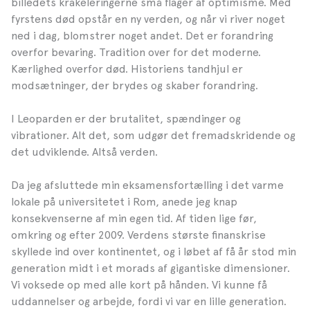
billedets krakeleringerne små flager af optimisme. Med
fyrstens død opstår en ny verden, og når vi river noget
ned i dag, blomstrer noget andet. Det er forandring
overfor bevaring. Tradition over for det moderne.
Kærlighed overfor død. Historiens tandhjul er
modsætninger, der brydes og skaber forandring.
I Leoparden er der brutalitet, spændinger og
vibrationer. Alt det, som udgør det fremadskridende og
det udviklende. Altså verden.
Da jeg afsluttede min eksamensfortælling i det varme
lokale på universitetet i Rom, anede jeg knap
konsekvenserne af min egen tid. Af tiden lige før,
omkring og efter 2009. Verdens største finanskrise
skyllede ind over kontinentet, og i løbet af få år stod min
generation midt i et morads af gigantiske dimensioner.
Vi voksede op med alle kort på hånden. Vi kunne få
uddannelser og arbejde, fordi vi var en lille generation.