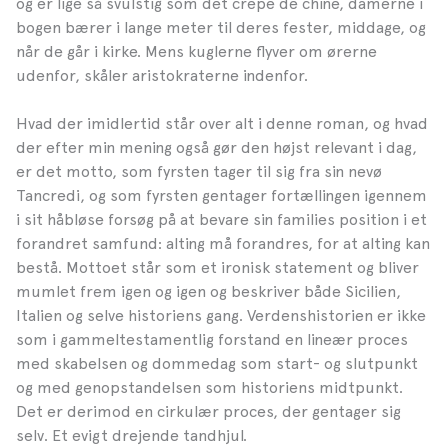
og er lige så svulstig som det crepe de chine, damerne i
bogen bærer i lange meter til deres fester, middage, og
når de går i kirke. Mens kuglerne flyver om ørerne
udenfor, skåler aristokraterne indenfor.
Hvad der imidlertid står over alt i denne roman, og hvad
der efter min mening også gør den højst relevant i dag,
er det motto, som fyrsten tager til sig fra sin nevø
Tancredi, og som fyrsten gentager fortællingen igennem
i sit håbløse forsøg på at bevare sin families position i et
forandret samfund: alting må forandres, for at alting kan
bestå. Mottoet står som et ironisk statement og bliver
mumlet frem igen og igen og beskriver både Sicilien,
Italien og selve historiens gang. Verdenshistorien er ikke
som i gammeltestamentlig forstand en lineær proces
med skabelsen og dommedag som start- og slutpunkt
og med genopstandelsen som historiens midtpunkt.
Det er derimod en cirkulær proces, der gentager sig
selv. Et evigt drejende tandhjul.