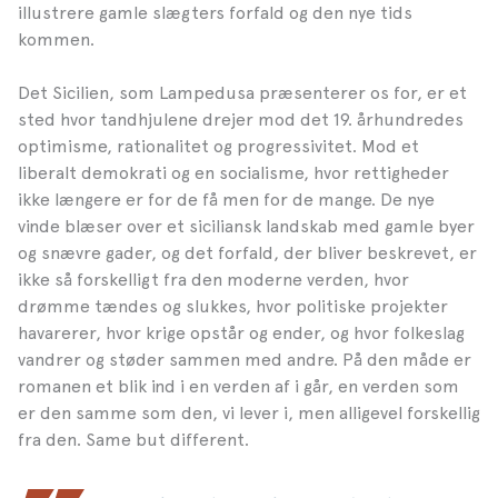
illustrere gamle slægters forfald og den nye tids
kommen.
Det Sicilien, som Lampedusa præsenterer os for, er et
sted hvor tandhjulene drejer mod det 19. århundredes
optimisme, rationalitet og progressivitet. Mod et
liberalt demokrati og en socialisme, hvor rettigheder
ikke længere er for de få men for de mange. De nye
vinde blæser over et siciliansk landskab med gamle byer
og snævre gader, og det forfald, der bliver beskrevet, er
ikke så forskelligt fra den moderne verden, hvor
drømme tændes og slukkes, hvor politiske projekter
havarerer, hvor krige opstår og ender, og hvor folkeslag
vandrer og støder sammen med andre. På den måde er
romanen et blik ind i en verden af i går, en verden som
er den samme som den, vi lever i, men alligevel forskellig
fra den. Same but different.