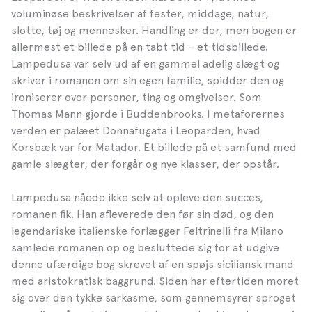
voluminøse beskrivelser af fester, middage, natur,
slotte, tøj og mennesker. Handling er der, men bogen er
allermest et billede på en tabt tid – et tidsbillede.
Lampedusa var selv ud af en gammel adelig slægt og
skriver i romanen om sin egen familie, spidder den og
ironiserer over personer, ting og omgivelser. Som
Thomas Mann gjorde i Buddenbrooks. I metaforernes
verden er palæet Donnafugata i Leoparden, hvad
Korsbæk var for Matador. Et billede på et samfund med
gamle slægter, der forgår og nye klasser, der opstår.
Lampedusa nåede ikke selv at opleve den succes,
romanen fik. Han afleverede den før sin død, og den
legendariske italienske forlægger Feltrinelli fra Milano
samlede romanen op og besluttede sig for at udgive
denne ufærdige bog skrevet af en spøjs siciliansk mand
med aristokratisk baggrund. Siden har eftertiden moret
sig over den tykke sarkasme, som gennemsyrer sproget