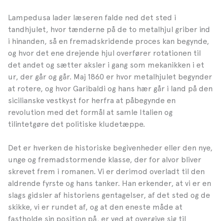
Lampedusa lader læseren falde ned det sted i
tandhjulet, hvor tænderne på de to metalhjul griber ind
i hinanden, så en fremadskridende proces kan begynde,
og hvor det ene drejende hjul overfører rotationen til
det andet og sætter aksler i gang som mekanikken i et
ur, der går og går. Maj 1860 er hvor metalhjulet begynder
at rotere, og hvor Garibaldi og hans hær går i land på den
sicilianske vestkyst for herfra at påbegynde en
revolution med det formål at samle Italien og
tilintetgøre det politiske kludetæppe.
Det er hverken de historiske begivenheder eller den nye,
unge og fremadstormende klasse, der for alvor bliver
skrevet frem i romanen. Vi er derimod overladt til den
aldrende fyrste og hans tanker. Han erkender, at vi er en
slags gidsler af historiens gentagelser, af det sted og de
skikke, vi er rundet af, og at den eneste måde at
fastholde sin position på, er ved at overgive sig til