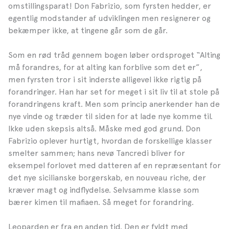
omstillingsparat! Don Fabrizio, som fyrsten hedder, er
egentlig modstander af udviklingen men resignerer og
bekæmper ikke, at tingene går som de går.
Som en rød tråd gennem bogen løber ordsproget “Alting
må forandres, for at alting kan forblive som det er”,
men fyrsten tror i sit inderste alligevel ikke rigtig på
forandringer. Han har set for meget i sit liv til at stole på
forandringens kraft. Men som princip anerkender han de
nye vinde og træder til siden for at lade nye komme til.
Ikke uden skepsis altså. Måske med god grund. Don
Fabrizio oplever hurtigt, hvordan de forskellige klasser
smelter sammen; hans nevø Tancredi bliver for
eksempel forlovet med datteren af en repræsentant for
det nye sicilianske borgerskab, en nouveau riche, der
kræver magt og indflydelse. Selvsamme klasse som
bærer kimen til mafiaen. Så meget for forandring.
Leoparden er fra en anden tid. Den er fyldt med