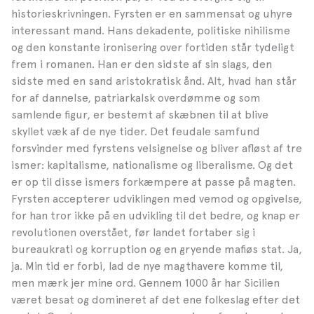
historieskrivningen. Fyrsten er en sammensat og uhyre
interessant mand. Hans dekadente, politiske nihilisme
og den konstante ironisering over fortiden står tydeligt
frem i romanen. Han er den sidste af sin slags, den
sidste med en sand aristokratisk ånd. Alt, hvad han står
for af dannelse, patriarkalsk overdømme og som
samlende figur, er bestemt af skæbnen til at blive
skyllet væk af de nye tider. Det feudale samfund
forsvinder med fyrstens velsignelse og bliver afløst af tre
ismer: kapitalisme, nationalisme og liberalisme. Og det
er op til disse ismers forkæmpere at passe på magten.
Fyrsten accepterer udviklingen med vemod og opgivelse,
for han tror ikke på en udvikling til det bedre, og knap er
revolutionen overstået, før landet fortaber sig i
bureaukrati og korruption og en gryende mafiøs stat. Ja,
ja. Min tid er forbi, lad de nye magthavere komme til,
men mærk jer mine ord. Gennem 1000 år har Sicilien
været besat og domineret af det ene folkeslag efter det