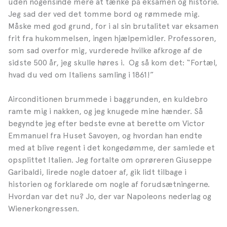
uden nogensinde mere at tænke på eksamen og historie.
Jeg sad der ved det tomme bord og rømmede mig.
Måske med god grund, for i al sin brutalitet var eksamen
frit fra hukommelsen, ingen hjælpemidler. Professoren,
som sad overfor mig, vurderede hvilke afkroge af de
sidste 500 år, jeg skulle høres i. Og så kom det: “Fortæl,
hvad du ved om Italiens samling i 1861!”
Airconditionen brummede i baggrunden, en kuldebro
ramte mig i nakken, og jeg knugede mine hænder. Så
begyndte jeg efter bedste evne at berette om Victor
Emmanuel fra Huset Savoyen, og hvordan han endte
med at blive regent i det kongedømme, der samlede et
opsplittet Italien. Jeg fortalte om oprøreren Giuseppe
Garibaldi, lirede nogle datoer af, gik lidt tilbage i
historien og forklarede om nogle af forudsætningerne.
Hvordan var det nu? Jo, der var Napoleons nederlag og
Wienerkongressen.