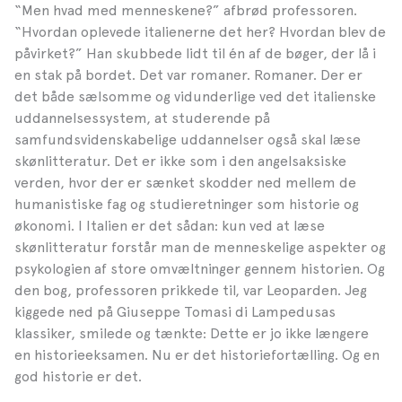
“Men hvad med menneskene?” afbrød professoren.
“Hvordan oplevede italienerne det her? Hvordan blev de
påvirket?” Han skubbede lidt til én af de bøger, der lå i
en stak på bordet. Det var romaner. Romaner. Der er
det både sælsomme og vidunderlige ved det italienske
uddannelsessystem, at studerende på
samfundsvidenskabelige uddannelser også skal læse
skønlitteratur. Det er ikke som i den angelsaksiske
verden, hvor der er sænket skodder ned mellem de
humanistiske fag og studieretninger som historie og
økonomi. I Italien er det sådan: kun ved at læse
skønlitteratur forstår man de menneskelige aspekter og
psykologien af store omvæltninger gennem historien. Og
den bog, professoren prikkede til, var Leoparden. Jeg
kiggede ned på Giuseppe Tomasi di Lampedusas
klassiker, smilede og tænkte: Dette er jo ikke længere
en historieeksamen. Nu er det historiefortælling. Og en
god historie er det.