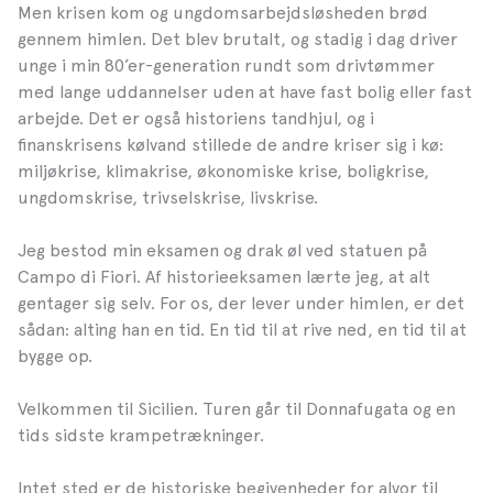
Men krisen kom og ungdomsarbejdsløsheden brød
gennem himlen. Det blev brutalt, og stadig i dag driver
unge i min 80’er-generation rundt som drivtømmer
med lange uddannelser uden at have fast bolig eller fast
arbejde. Det er også historiens tandhjul, og i
finanskrisens kølvand stillede de andre kriser sig i kø:
miljøkrise, klimakrise, økonomiske krise, boligkrise,
ungdomskrise, trivselskrise, livskrise.
Jeg bestod min eksamen og drak øl ved statuen på
Campo di Fiori. Af historieeksamen lærte jeg, at alt
gentager sig selv. For os, der lever under himlen, er det
sådan: alting han en tid. En tid til at rive ned, en tid til at
bygge op.
Velkommen til Sicilien. Turen går til Donnafugata og en
tids sidste krampetrækninger.
Intet sted er de historiske begivenheder for alvor til