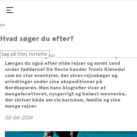
Hvad søger du efter?
Rejseklar? Vi anbefaler Troels
Kløvedal-bøger til din indre eventyrer
Længes du også efter vilde rejser og varmt sand
under fødderne? De fleste kender Troels Kløvedal
som en stor eventyrer, der skrev rejsebøger og
erindringer under sine ekspeditioner på
Nordkaperen. Men hans biografier viser et
mangefacetteret, nysgerrigt og belæst menneske,
der skriver både om sin barndom, familie og sine
mange rejser.
05-06-2024