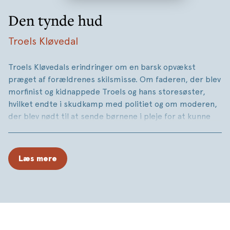
Den tynde hud
Troels Kløvedal
Troels Kløvedals erindringer om en barsk opvækst
præget af forældrenes skilsmisse. Om faderen, der blev
morfinist og kidnappede Troels og hans storesøster,
hvilket endte i skudkamp med politiet og om moderen,
der blev nødt til at sende børnene i pleje for at kunne
tage en uddannelse efter skilsmissen. Han fortæller
også om alle de lykkelige stunder; bl.a. om familiens
genforening, hans opdagelse af litteraturen efter i
Læs mere
mange år ikke at have kunnet stave, om sit forhold til
naturen, mødet med kærligheden og om det at blive far
for første gang.