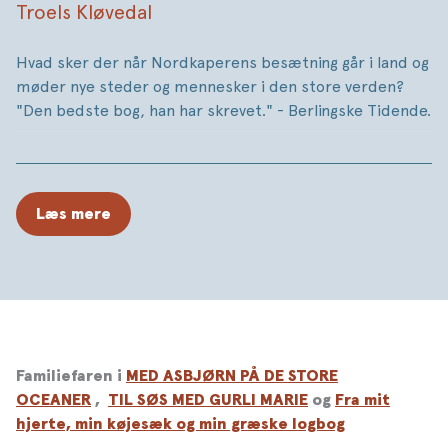
Troels Kløvedal
Hvad sker der når Nordkaperens besætning går i land og
møder nye steder og mennesker i den store verden?
"Den bedste bog, han har skrevet." - Berlingske Tidende.
Læs mere
Familiefaren i
MED ASBJØRN PÅ DE STORE
OCEANER
,
TIL SØS MED GURLI MARIE
og
Fra mit
hjerte, min køjesæk og min græske logbog