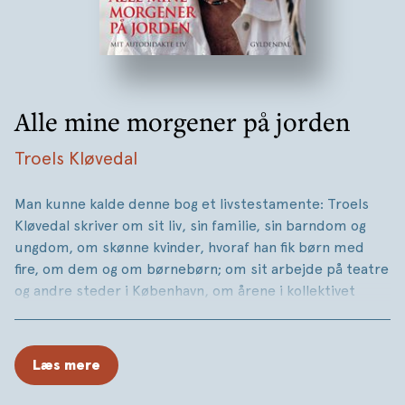
Alle mine morgener på jorden
Troels Kløvedal
Man kunne kalde denne bog et livstestamente: Troels
Kløvedal skriver om sit liv, sin familie, sin barndom og
ungdom, om skønne kvinder, hvoraf han fik børn med
fire, om dem og om børnebørn; om sit arbejde på teatre
og andre steder i København, om årene i kollektivet
Maos Lyst, om sine venner og veninder både der og
andre steder, om hofballer og dannebrogsorden, og han
skriver selvfølgelig om Nordkaperen, om, hvordan han ad
Læs mere
mange omveje fandt skibet og købte det, han skriver om
sine rejser jorden rundt, om dem, der var om bord –