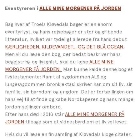
Eventyreren i
ALLE MINE MORGENER PÅ JORDEN
Bag hver af Troels Kløvedals bøger er en enorm
eventyrlyst, og hans rejsebøger er stor og gribende
litteratur, hvilket var tydeligt allerede fra hans debut
KÆRLIGHEDEN, KILDEVANDET… OG DET BLÅ OCEAN
.
Men vil du læse den bog, der bedst beskriver hans
begejstring og livsgnist, skal du læse
ALLE MINE
MORGENER PÅ JORDEN.
Man kunne kalde denne bog et
livstestamente: Ramt af sygdommen ALS og
lungesygdommen bronkiektasi skriver han om sit liv, sin
familie, sin barndom og ungdom. Det er fortællingen om
hans vej til at finde og købe Nordkaperen og hans mange
jordomsejlinger ombord.
Efter
hans død i 2018 står
ALLE MINE MORGENER PÅ
JORDEN
tilbage som et vidnesbyrd om et liv vel levet.
Hvis du vil læse en fin samling af Kløvedals kloge citater,