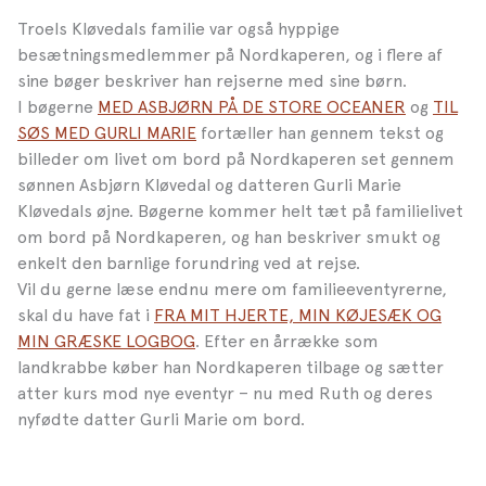
Troels Kløvedals familie var også hyppige
besætningsmedlemmer på Nordkaperen, og i flere af
sine bøger beskriver han rejserne med sine børn.
I bøgerne
MED ASBJØRN PÅ DE STORE OCEANER
og
TIL
SØS MED GURLI MARIE
fortæller
han gennem tekst og
billeder om livet om bord på Nordkaperen set gennem
sønnen Asbjørn Kløvedal og datteren Gurli Marie
Kløvedals øjne. Bøgerne kommer helt tæt på familielivet
om bord på Nordkaperen, og
han beskriver smukt og
enkelt den barnlige forundring ved at rejse.
Vil du gerne læse endnu mere om familieeventyrerne,
skal du have fat i
FRA MIT HJERTE, MIN KØJESÆK OG
MIN GRÆSKE LOGBOG
. Efter en årrække som
landkrabbe køber
han Nordkaperen tilbage og sætter
atter kurs mod nye eventyr – nu med Ruth og deres
nyfødte datter Gurli Marie om bord.