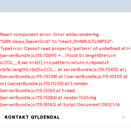
der er mange vidt forskellige skæbner, og Kløvedal har
spillet en rolle i hver og en.
Bogen er skrevet i lyset af den livstruende sygdom, der
ramte Troels Kløvedal for et par år siden. Den er et
React component error: Error while rendering
vidnesbyrd om et levet liv, den lyser af taknemlighed
"GBK.views.TeaserGrid" to "react_0HNNJLTL58PEV":
over den rige og mangfoldige tilværelse, der blev ham til
TypeError: Cannot read property 'pattern' of undefined at H
del: Der er ikke en gnist af bitterhed eller vrede over
(serverBundle.js:115:70091) -> …I?void 0:I.length))return
sygdom og svækkelse, kun glæde over livet, over
o.COL__4;var n=k[t],r=n.pattern;return n.repeats?
kvinderne, over rejselivet, litteraturen, over verdens
r[e%r.length]:r[e]||o.COL… at serverBundle.js:115:70450 at j
mangfoldighed, over alle hans smukke morgener på
(serverBundle.js:115:70338) at i (serverBundle.js:115:10251) at
jorden.
mt (serverBundle.js:115:11255) at t.render
(serverBundle.js:115:13761) at t.read
(serverBundle.js:115:13386) at renderToString
(serverBundle.js:115:18143) at Script Document [183]:1:16
KONTAKT GYLDENDAL