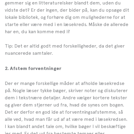
gemmer sig en litteraturelsker blandt dem, uden du
vidste det? Er der ingen, der bider på, kan du opsøge dit
lokale bibliotek, og forhøre dig om mulighederne for at
starte eller være med i en læsekreds. Måske de allerede
har en, du kan komme med i?
Tip: Det er altid godt med forskelligheder, da det giver
nuancerede samtaler.
2.
Afstem forventninger
Der er mange forskellige måder at afholde læsekredse
på. Nogle læser tykke bøger, skriver noter og diskuterer
dem i tekstnære detaljer. Andre vælger kortere tekster
og giver dem stjerner ud fra, hvad de synes om bogen.
Det er derfor en god ide at forventningsafstemme, så
alle ved, hvad man får ud af at være med i læsekredsen.
I kan blandt andet tale om, hvilke bøger I vil beskæftige
jer med. Er det ud fra bestemte temaer eller