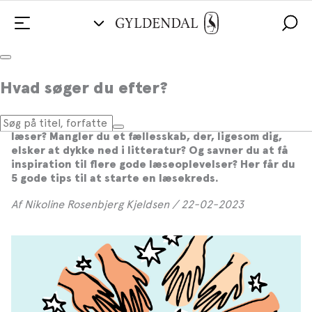
Hvad søger du efter?
Guide: Sådan starter du en læsekreds
Savner du også at tale med andre om de bøger du
læser? Mangler du et fællesskab, der, ligesom dig,
elsker at dykke ned i litteratur? Og savner du at få
inspiration til flere gode læseoplevelser? Her får du
5 gode tips til at starte en læsekreds.
Af Nikoline Rosenbjerg Kjeldsen / 22-02-2023