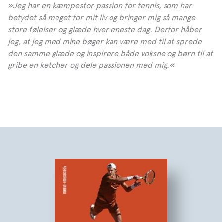
»Jeg har en kæmpestor passion for tennis, som har
betydet så meget for mit liv og bringer mig så mange
store følelser og glæde hver eneste dag. Derfor håber
jeg, at jeg med mine bøger kan være med til at sprede
den samme glæde og inspirere både voksne og børn til at
gribe en ketcher og dele passionen med mig.«