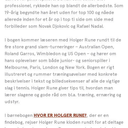
professionel, rykkede han op blandt de allerbedste. Som
19-årig begyndte han året uden for top 100 og nåede
allerede inden for et år op i top ti side om side med
forbilleder som Novak Djokovic og Rafael Nadal.
I bogen kommer læseren med Holger Rune rundt til de
fire store grand slam-turneringer – Australian Open,
Roland Garros, Wimbledon og US Open – og hører om
hans oplevelser som både junior- og seniorspiller i
Melbourne, Paris, London og New York. Bogen er rigt
illustreret og rummer træningsøvelser med konkrete
beskrivelser i tekst og billedsekvenser af alle de vigtige
slag i tennis. Holger Rune giver tips til, hvordan man
lærer slagene og gode råd om bl.a. træning, ernæring og
udstyr.
I børnebogen
, der er en
HVOR ER HOLGER RUNE?
findebog, rejser Holger Rune kloden rundt for at deltage