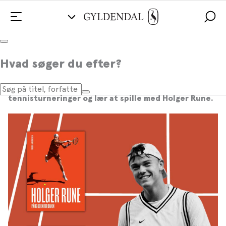
Hvad skal der til for at blive Danmarks
Hvad søger du efter?
største tennisstjerne?
Kom med behind the scenes til verdens største
tennisturneringer og lær at spille med Holger Rune.