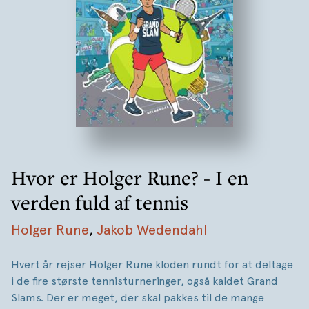
gode råd om bl.a. træning, ernæring og udstyr.
Et af hans vigtigste råd til både motionister og
elitespillere er: Husk, at det skal være sjovt at spille
tennis!
Hvor er Holger Rune? - I en
verden fuld af tennis
Holger Rune
,
Jakob Wedendahl
Hvert år rejser Holger Rune kloden rundt for at deltage
i de fire største tennisturneringer, også kaldet Grand
Slams. Der er meget, der skal pakkes til de mange