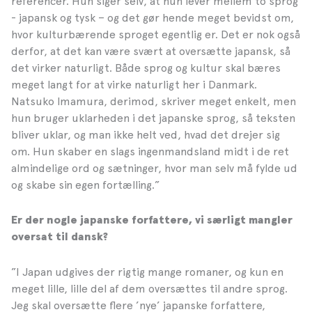
referencer. Hun siger selv, at hun lever mellem to sprog
- japansk og tysk – og det gør hende meget bevidst om,
hvor kulturbærende sproget egentlig er. Det er nok også
derfor, at det kan være svært at oversætte japansk, så
det virker naturligt. Både sprog og kultur skal bæres
meget langt for at virke naturligt her i Danmark.
Natsuko Imamura, derimod, skriver meget enkelt, men
hun bruger uklarheden i det japanske sprog, så teksten
bliver uklar, og man ikke helt ved, hvad det drejer sig
om. Hun skaber en slags ingenmandsland midt i de ret
almindelige ord og sætninger, hvor man selv må fylde ud
og skabe sin egen fortælling.”
Er der nogle japanske forfattere, vi særligt mangler
oversat til dansk?
”I Japan udgives der rigtig mange romaner, og kun en
meget lille, lille del af dem oversættes til andre sprog.
Jeg skal oversætte flere ’nye’ japanske forfattere,