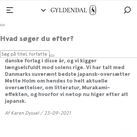
Oversætter Mette Holm anbefaler:
Hvad søger du efter?
Aktuel japansk litteratur, du må læse
Det bugner med japanske udgivelser på de
danske forlag i disse år, og vi kigger
længselsfuldt mod solens rige. Vi har talt med
Danmarks suverænt bedste japansk-oversætter
Mette Holm om hendes to helt aktuelle
oversættelser, om litteratur, Murakami-
effekten, og hvorfor vi netop nu higer efter alt
japansk.
Af Karen Dyssel / 23-09-2021