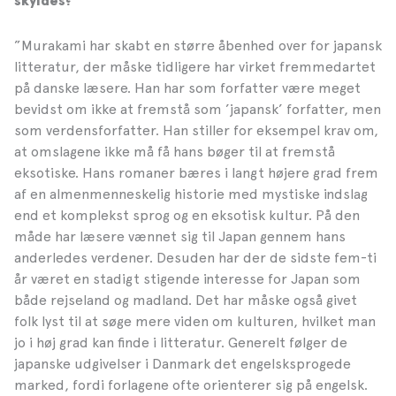
skyldes?
”Murakami har skabt en større åbenhed over for japansk
litteratur, der måske tidligere har virket fremmedartet
på danske læsere. Han har som forfatter være meget
bevidst om ikke at fremstå som ’japansk’ forfatter, men
som verdensforfatter. Han stiller for eksempel krav om,
at omslagene ikke må få hans bøger til at fremstå
eksotiske. Hans romaner bæres i langt højere grad frem
af en almenmenneskelig historie med mystiske indslag
end et komplekst sprog og en eksotisk kultur. På den
måde har læsere vænnet sig til Japan gennem hans
anderledes verdener. Desuden har der de sidste fem-ti
år været en stadigt stigende interesse for Japan som
både rejseland og madland. Det har måske også givet
folk lyst til at søge mere viden om kulturen, hvilket man
jo i høj grad kan finde i litteratur. Generelt følger de
japanske udgivelser i Danmark det engelsksprogede
marked, fordi forlagene ofte orienterer sig på engelsk.