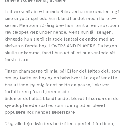
senere skulle vise sig at være.
I sit voksenliv blev Lucinda Riley ved scenekunsten, og i
sine unge år spillede hun blandt andet med i flere tv-
serier. Men som 23-årig blev hun ramt af en virus, som
rev tæppet væk under hende. Mens hun lå i sengen,
klyngede hun sig til sin gode fantasi og endte med at
skrive sin første bog, LOVERS AND PLAYERS. Da bogen
skulle udkomme, fandt hun ud af, at hun ventede sit
første barn.
”Ingen champagne til mig, så! Efter det føltes det, som
om jeg fødte en bog og en baby hvert år, og efter otte
besluttede jeg mig for at holde en pause,” skriver
forfatteren på sin hjemmeside.
Siden er det altså blandt andet blevet til serien om de
syv adopterede søstre, som i den grad er blevet
populære hos hendes læserskare.
“Jeg ville fejre kvinders bedrifter, specielt i fortiden,