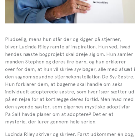
Pludselig, mens hun står der og kigger på stjerner,
bliver Lucinda Riley ramte af inspiration. Hun ved, hvad
hendes næste bogprojekt skal dreje sig om. Hun samler
manden Stephen og deres fire børn, og hun erklærer
over for dem, at hun vil skrive syv bøger, alle med afsæt i
den sagnomspundne stjernekonstellation De Syv Søstre.
Hun forklarer dem, at bøgerne skal handle om seks
individuelt adopterede søstre, som hver især sætter ud
på en rejse for at kortlægge deres fortid. Men hvad med
den syvende søster, som pigernes mystiske adoptivfar
Pa Salt havde planer om at adoptere? Det er et
mysterie, der lurer gennem hele serien.
Lucinda Riley skriver og skriver. Først udkommer én bog,