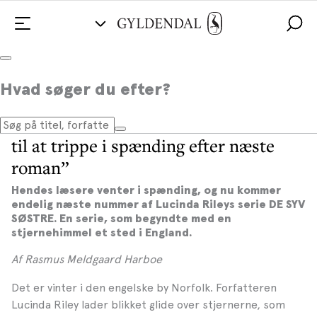
Hvad søger du efter?
Lucinda Riley klar med ny bog: ”Hun
er en forfatter, der kan få sine læsere
til at trippe i spænding efter næste
roman”
Hendes læsere venter i spænding, og nu kommer
endelig næste nummer af Lucinda Rileys serie DE SYV
SØSTRE. En serie, som begyndte med en
stjernehimmel et sted i England.
Af Rasmus Meldgaard Harboe
Det er vinter i den engelske by Norfolk. Forfatteren
Lucinda Riley lader blikket glide over stjernerne, som