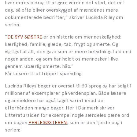
hvor deres bidrag til at gøre verden det sted, det er i
dag, så ofte bliver overskygget af mændenes mere
dokumenterede bedrifter,” skriver Lucinda Riley om
serien.
“
DE SYV SØSTRE
er en historie om menneskelighed:
kærlighed, familie, glæde, tab, frygt og smerte. Og
vigtigst af alt, den gave som er mere betydningsfuld end
nogen anden, og som har holdt os mennesker i live
gennem ubærlig smerte: håb.”
Får læsere til at trippe i spænding
Lucinda Rileys bøger er oversat til 30 sprog og har solgt i
millioner af eksemplarer på verdensplan. Både læsere
og anmeldere har også taget varmt imod de
efterhånden mange bøger. Her i Danmark skriver
Litteratursiden for eksempel nogle særdeles pæne ord
om bogen
PERLESØSTEREN
, som er den fjerde bog i
serien: