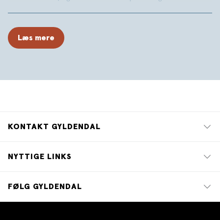
Her møder han drengen Alf, der bor helt alene på det
store slot, og som med sin tryllestav kan få alle drømme
til at gå i opfyldelse. Men hvad drømmer Alf selv om? Og
Læs mere
hvad gemmer der sig nede i slottets kælder?
KONTAKT GYLDENDAL
NYTTIGE LINKS
FØLG GYLDENDAL