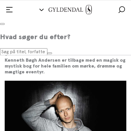
“At læse DRØMMESLOT skulle gerne
Hvad søger du efter?
føles som at være fanget i en drøm. En
god drøm, altså.”
Kenneth Bøgh Andersen er tilbage med en magisk og
mystisk bog for hele familien om mørke, drømme og
mægtige eventyr.