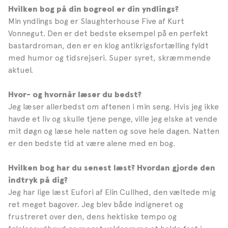
Hvilken bog på din bogreol er din yndlings?
Min yndlings bog er Slaughterhouse Five af Kurt
Vonnegut. Den er det bedste eksempel på en perfekt
bastardroman, den er en klog antikrigsfortælling fyldt
med humor og tidsrejseri. Super syret, skræmmende
aktuel.
Hvor- og hvornår læser du bedst?
Jeg læser allerbedst om aftenen i min seng. Hvis jeg ikke
havde et liv og skulle tjene penge, ville jeg elske at vende
mit døgn og læse hele natten og sove hele dagen. Natten
er den bedste tid at være alene med en bog.
Hvilken bog har du senest læst? Hvordan gjorde den
indtryk på dig?
Jeg har lige læst Eufori af Elin Cullhed, den væltede mig
ret meget bagover. Jeg blev både indigneret og
frustreret over den, dens hektiske tempo og