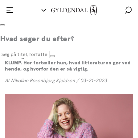
Katinka Bjerregaards læsevaner
Hvad søger du efter?
Katinka Bjerregaard er sangerinde, sangskriver,
komponist og forfatter. Hun er frontperson i Katinka
Band og debuterede i marts 2023 med romanen
KLUMP. Her fortæller hun, hvad litteraturen gør ved
hende, og hvorfor den er så vigtig.
Af Nikoline Rosenbjerg Kjeldsen / 03-21-2023