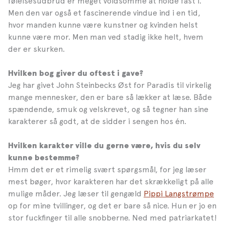
følelsesudbrud er meget voldsomme at holde fast i.
Men den var også et fascinerende vindue ind i en tid,
hvor manden kunne være kunstner og kvinden helst
kunne være mor. Men man ved stadig ikke helt, hvem
der er skurken.
Hvilken bog giver du oftest i gave?
Jeg har givet John Steinbecks Øst for Paradis til virkelig
mange mennesker, den er bare så lækker at læse. Både
spændende, smuk og velskrevet, og så tegner han sine
karakterer så godt, at de sidder i sengen hos én.
Hvilken karakter ville du gerne være, hvis du selv
kunne bestemme?
Hmm det er et rimelig svært spørgsmål, for jeg læser
mest bøger, hvor karakteren har det skrækkeligt på alle
mulige måder. Jeg læser til gengæld
Pippi Langstrømpe
op for mine tvillinger, og det er bare så nice. Hun er jo en
stor fuckfinger til alle snobberne. Ned med patriarkatet!