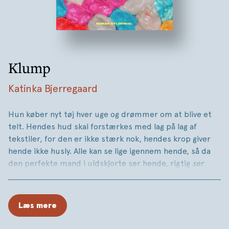
Klump
Katinka Bjerregaard
Hun køber nyt tøj hver uge og drømmer om at blive et
telt. Hendes hud skal forstærkes med lag på lag af
tekstiler, for den er ikke stærk nok, hendes krop giver
hende ikke husly. Alle kan se lige igennem hende, så da
den perfekte mand i uldskjorte ser hende, rigtig
ser
hende, bliver hun forelsket. Én IKEA-pose ad gangen
flytter hun ind i hans lejlighed og i al hemmelighed ind i
hans faste og stabile form. Men kan man tage bolig i
Læs mere
sin elskede uden at ødelægge ham?