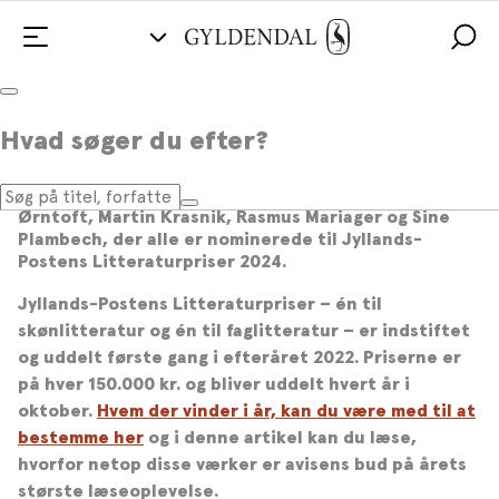
5 Gyldendal-forfattere nomineret til
Hvad søger du efter?
Jyllands-Postens Litteraturpris 2024
Stort tillykke til Naja Marie Aidt, T
heis
Ørntoft,
Martin Krasnik, Rasmus Mariager og
Sine
Plambech, der alle er nominerede til Jyllands-
Postens Litteraturpriser 2024.
Jyllands-Postens Litteraturpriser – én til
skønlitteratur og én til faglitteratur – er indstiftet
og uddelt første gang i efteråret 2022. Priserne er
på hver 150.000 kr. og bliver uddelt hvert år i
oktober.
Hvem der vinder i år, kan du være med til at
bestemme he
r
og i denne artikel kan du læse,
hvorfor netop disse værker er avisens bud på årets
største læseoplevelse.