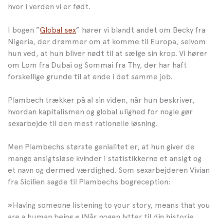
hvor i verden vi er født.
I bogen ”
Global sex
” hører vi blandt andet om Becky fra
Nigeria, der drømmer om at komme til Europa, selvom
hun ved, at hun bliver nødt til at sælge sin krop. Vi hører
om Lom fra Dubai og Sommai fra Thy, der har haft
forskellige grunde til at ende i det samme job.
Plambech trækker på al sin viden, når hun beskriver,
hvordan kapitalismen og global ulighed for nogle gør
sexarbejde til den mest rationelle løsning.
Men Plambechs største genialitet er, at hun giver de
mange ansigtsløse kvinder i statistikkerne et ansigt og
et navn og dermed værdighed. Som sexarbejderen Vivian
fra Sicilien sagde til Plambechs bogreception:
»Having someone listening to your story, means that you
are a human being.« (Når nogen lytter til din historie,