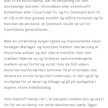
blev til en kulturkamp, der fik betydning for den
almindelige dansker. Atomvåben eller atomkraft?
Kollektiver eller Coca Cola? Hr. og fru Danmark kom til
at stå midt den globale konflikt og måtte forholde sig til,
hvordan de ønskede, at Danmark skulle se ud for
fremtidens generationer.
Med en utrættelig nysgerrighed og imponerende viden
bevæger Mariager sig konstant mellem nærlæsning af
historiske arkiver og det større overblik, hvor han
trækker linjerne op og forklarer sammenhængene
mellem vores fortid og nutid. Hvis de 500 siders
historisk festfyrværkeri kommer til at efterlade sine
læsere en smule forpustet undervejs, er der også rig
mulighed for at læne sig tilbage og gå på opdagelse i
bogens store billedkatalog.
Hvis Hedtoft havde ret i, at kampen mellem øst og vest i
sin tid var en kamp om selve danskernes sjæle, ligger