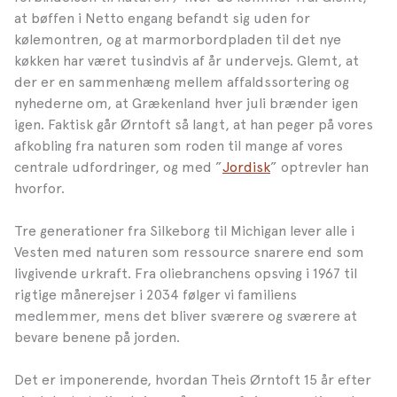
at bøffen i Netto engang befandt sig uden for
kølemontren, og at marmorbordpladen til det nye
køkken har været tusindvis af år undervejs. Glemt, at
der er en sammenhæng mellem affaldssortering og
nyhederne om, at Grækenland hver juli brænder igen
igen. Faktisk går Ørntoft så langt, at han peger på vores
afkobling fra naturen som roden til mange af vores
centrale udfordringer, og med ”
Jordisk
” optrevler han
hvorfor.
Tre generationer fra Silkeborg til Michigan lever alle i
Vesten med naturen som ressource snarere end som
livgivende urkraft. Fra oliebranchens opsving i 1967 til
rigtige månerejser i 2034 følger vi familiens
medlemmer, mens det bliver sværere og sværere at
bevare benene på jorden.
Det er imponerende, hvordan Theis Ørntoft 15 år efter