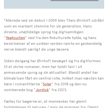
"Allerede ved sin debut i 2009 blev Theis Ørntoft udråbt
som en markant stemme for sin generation. Hans
direkte, uhøjtidelige sprog tog digtsamlingen
”
Yeahsuiten
” ned fra den finkulturelle hylde, og hans
beskrivelser af en usikker verden ramte en genkendelig
nerve blandt særligt de unge læsere.
Siden dengang har Ørntoft bevæget sig fra digtformen
til at skrive romaner, men har holdt fast i sit
anmassende sprog og sin aktualitet. Blandt andet har
klimakrisen fået en central rolle, hvilket man næsten kan
høre i romantitlerne ”
Solar
” fra 2018 og den nu
nominerede bog ”
Jordisk
” fra 2023.
Fælles for bøgerne er, at mennesker har glemt
forbindelsen til naturen / hvor de kommer fra. Glemt,