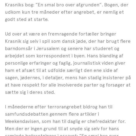
Krasniks bog: ”En smal bro over afgrunden”. Bogen, der
udkom kun tre måneder efter angrebet, er nemlig et
godt sted at starte.
Ud over at være en fremragende fortæller bringer
Krasnik sig selv i spil som dansk jøde, der har brugt flere
barndomsår i Jerusalem og senere har studeret og
arbejdet som korrespondent i byen. Hans blanding af
personlige erfaringer og faglig, journalistisk viden giver
ham et afsæt til at udfolde særligt den ene side af
sagen, jødernes, i detaljer, mens han stadig insisterer på
at have respekt for alle involverede parter og forsøger at
sætte sig i deres sted.
I månederne efter terrorangrebet bidrog han til
samfundsdebatten gennem flere artikler i
Weekendavisen, som han til daglig er chefredaktør for.
Men der er ingen grund til at snyde sig selv for hans
samlede betragtninger i essayet: ”En smal bro over