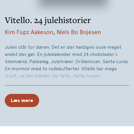
Vitello. 24 julehistorier
Kim Fupz Aakeson
,
Niels Bo Bojesen
Julen står for døren. Det er der heldigvis osse meget
andet der gør. En julekalender med 24 chokolader i.
Snemænd. Pakkeleg. Juletræer. Drillenisser. Santa Lucia.
En mormor med to rullekufferter. Vitello har mega
travlt, og han glæder sig rigtig, rigtig meget.
VITELLO - 24 JULEHISTORIER har en historie til hver
dag i december om julen og livet i Vitellos verden. Lige til
Læs mere
at komme i julestemning af.