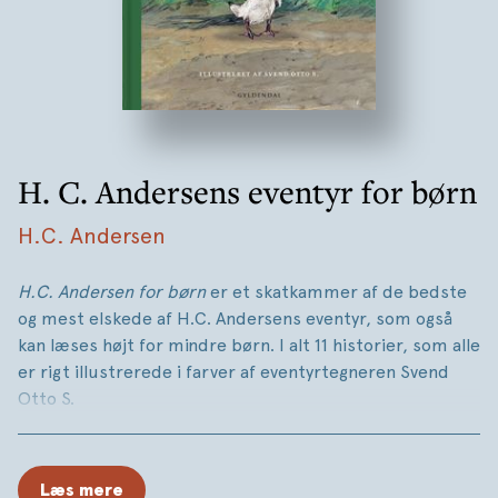
H. C. Andersens eventyr for børn
H.C. Andersen
H.C. Andersen for børn
er et skatkammer af de bedste
og mest elskede af H.C. Andersens eventyr, som også
kan læses højt for mindre børn. I alt 11 historier, som alle
er rigt illustrerede i farver af eventyrtegneren Svend
Otto S.
Den grimme ælling, Den lille pige med svovlstikkerne,
Svinedrengen, Fyrtøjet,
Kejserens nye klæder,
Læs mere
Grantræet, Snemanden, Prinsessen på ærten, Tommelise