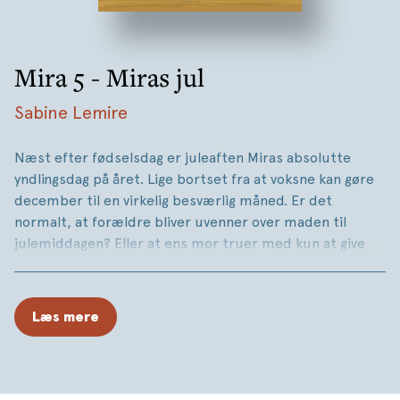
Mira 5 - Miras jul
Sabine Lemire
Næst efter fødselsdag er juleaften Miras absolutte
yndlingsdag på året. Lige bortset fra at voksne kan gøre
december til en virkelig besværlig måned. Er det
normalt, at forældre bliver uvenner over maden til
julemiddagen? Eller at ens mor truer med kun at give
hjemmelavede gaver fra et aftenskolekursus?
December er helt sikkert måneden, hvor voksne er
allermest barnlige. Det værste er, når man skal vælge
Læs mere
imellem mor og far, der begge vil holde jul med en.
I skolen er der masser af julehemmeligheder. Det er
umuligt at gætte, hvem der er Miras nisse. Hun får