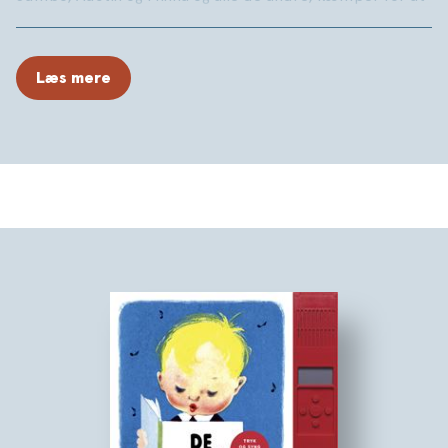
få Tapiren tilbage i perfekt TAPIR-FORM
Læs mere