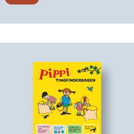
Klods-Hans
og
Den standhaftige Tinsoldat
Forfatteren
og digteren Hans Christian Andersen levede fra 1805 til
1875 og er kendt i hele verden, især for sine mange
vidunderlige eventyr.