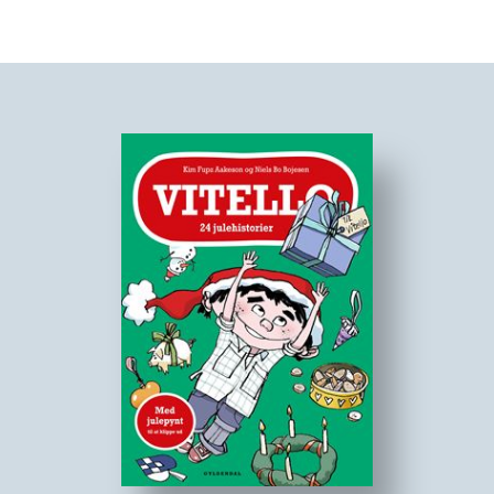
nemlig ikke helt normale julehilsner og gaver, så Mira
bliver nødt til at opklare det lille mysterium om den
onde nisse.
MIRAs jul er en tegneseriebog i 24 kapitler om venskaber,
kæresterier, familie - og lidt om pebernødder.
Masser af flotte illustrationer af Rasmus Breghøi.