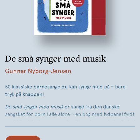
De små synger med musik
Gunnar Nyborg-Jensen
50 klassiske børnesange du kan synge med på – bare
tryk på knappen!
De små synger
med musik
er sange fra den danske
sangskat for børn i alle aldre – en bog med lydpanel fyldt
med klassiske børnesange fra
De små synger
indspillet af
Jan Glæsel. Bitte Bøchers smukke og ikoniske
illustrationer er nænsomt justeret med respekt for