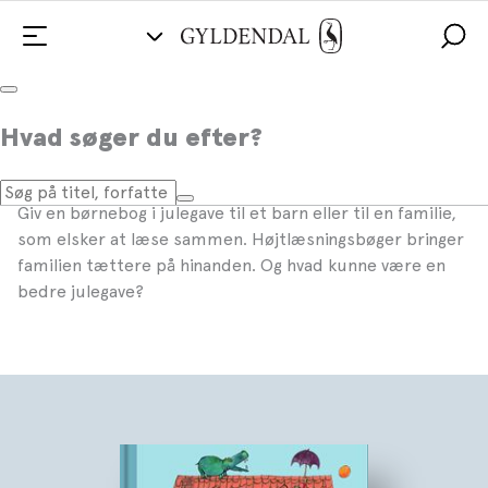
Gode børnebøger, du kan give i
Hvad søger du efter?
julegave
Giv en børnebog i julegave til et barn eller til en familie,
som elsker at læse sammen. Højtlæsningsbøger bringer
familien tættere på hinanden. Og hvad kunne være en
bedre julegave?