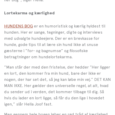
Lortekarma og kærlighed
HUNDENS BOG
er en humoristisk og kærlig hyldest til
hunden. Her er sange, tegninger, digte og interviews
med udvalgte hundeejere. Der er en brevkasse for
hunde, gode tips til at lære sin hund ikke at snuse
gæsterne i ”for- og bagnumse” og filosofiske
betragtninger om hundelortekarma.
”Man står der med den fristelse, der hedder ”Her ligger
en lort, den kommer fra min hund, bare der ikke er
nogen, der har set det, så jeg kan løbe min vej.” DET KAN
MAN IKKE. Her gælder den universelle regel, at alt, hvad
du sender ud i verden, det kommer tilbage til dig. Så
hvis du lader en lort ligge, så får du den lige i hovedet
igen,” slår Hella Joof fast.
Men gennem hele bogen løber en rød tråd af kærlighed