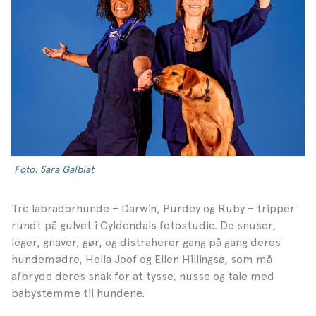
Foto: Sara Galbiat
Tre labradorhunde – Darwin, Purdey og Ruby – tripper
rundt på gulvet i Gyldendals fotostudie. De snuser,
leger, gnaver, gør, og distraherer gang på gang deres
hundemødre, Hella Joof og Ellen Hillingsø, som må
afbryde deres snak for at tysse, nusse og tale med
babystemme til hundene.