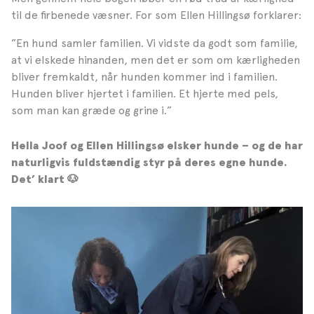
til de firbenede væsner. For som Ellen Hillingsø forklarer:
”En hund samler familien. Vi vidste da godt som familie,
at vi elskede hinanden, men det er som om kærligheden
bliver fremkaldt, når hunden kommer ind i familien.
Hunden bliver hjertet i familien. Et hjerte med pels,
som man kan græde og grine i.”
Hella Joof og Ellen Hillingsø elsker hunde – og de har
naturligvis fuldstændig styr på deres egne hunde.
Det’ klart
🐶
Glæd dig til den 26. oktober, hvor HUNDENS BOG
udkommer.