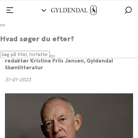
I anledning af forfatteren Henrik
Hvad søger du efter?
Nordbrandts død
Mindeord af forlagschef Simon Pasternak og
redaktør Kristine Friis Jensen, Gyldendal
Skønlitteratur
31-01-2023