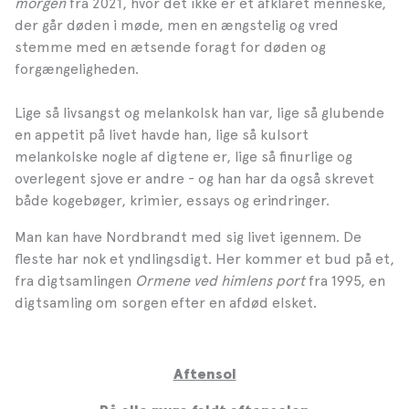
morgen
fra 2021, hvor det ikke er et afklaret menneske,
der går døden i møde, men en ængstelig og vred
stemme med en ætsende foragt for døden og
forgængeligheden.
Lige så livsangst og melankolsk han var, lige så glubende
en appetit på livet havde han, lige så kulsort
melankolske nogle af digtene er, lige så finurlige og
overlegent sjove er andre - og han har da også skrevet
både kogebøger, krimier, essays og erindringer.
Man kan have Nordbrandt med sig livet igennem. De
fleste har nok et yndlingsdigt. Her kommer et bud på et,
fra digtsamlingen
Ormene ved himlens port
fra 1995, en
digtsamling om sorgen efter en afdød elsket.
Aftensol