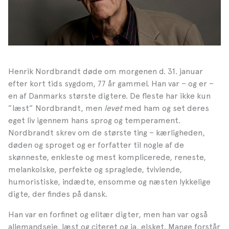
Henrik Nordbrandt døde om morgenen d. 31. januar
efter kort tids sygdom, 77 år gammel. Han var – og er –
en af Danmarks største digtere. De fleste har ikke kun
”læst” Nordbrandt, men
levet
med ham og set deres
eget liv igennem hans sprog og temperament.
Nordbrandt skrev om de største ting – kærligheden,
døden og sproget og er forfatter til nogle af de
skønneste, enkleste og
mest komplicerede,
reneste,
melankolske, perfekte og spraglede, tvivlende,
humoristiske, indædte, ensomme og næsten lykkelige
digte, der findes på dansk.
Han var en forfinet og elitær digter, men han var også
allemandseje, læst og citeret og ja, elsket. Mange forstår