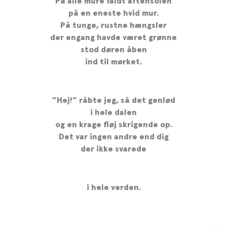
På alle mure faldt aftensolen
på en eneste hvid mur.
På tunge, rustne hængsler
der engang havde været grønne
stod døren åben
ind til mørket.
”Hej!” råbte jeg, så det genlød
i hele dalen
og en krage fløj skrigende op.
Det var ingen andre end dig
der ikke svarede
i hele verden.