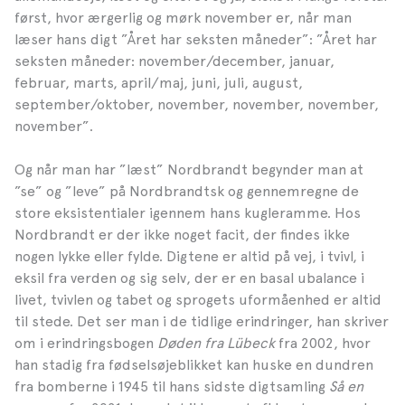
først, hvor ærgerlig og mørk november er, når man
læser hans digt ”Året har seksten måneder”: ”Året har
seksten måneder: november/december, januar,
februar, marts, april/maj, juni, juli, august,
september/oktober, november, november, november,
november”.
Og når man har ”læst” Nordbrandt begynder man at
”se” og ”leve” på Nordbrandtsk og gennemregne de
store eksistentialer igennem hans kugleramme. Hos
Nordbrandt er der ikke noget facit, der findes ikke
nogen lykke eller fylde. Digtene er altid på vej, i tvivl, i
eksil fra verden og sig selv, der er en basal ubalance i
livet, tvivlen og tabet og sprogets uformåenhed er altid
til stede. Det ser man i de tidlige erindringer, han skriver
om i erindringsbogen
Døden fra Lübeck
fra 2002, hvor
han stadig fra fødselsøjeblikket kan huske en dundren
fra bomberne i 1945 til hans sidste digtsamling
Så en