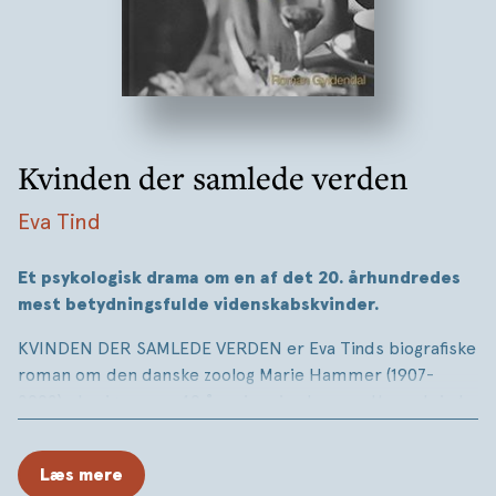
Kvinden der samlede verden
Eva Tind
Et psykologisk drama om en af det 20. århundredes
mest betydningsfulde videnskabskvinder.
KVINDEN DER SAMLEDE VERDEN er Eva Tinds biografiske
roman om den danske zoolog Marie Hammer (1907-
2002), der igennem 40 år rejser jorden rundt ene kvinde
med ét formål: Hun vil bevise, at verdens kontinenter på
et tidspunkt har været forenet. Samtidig har hun en
Læs mere
drøm om en familie. Men stik imod tidens normer