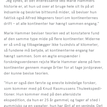
”Jeg synes, at det interessante ved Marie Hammers
historie er, at hun ud over at bruge hele sit liv på at
indsamle og beskrive bittesmå mider, så be­viser hun
faktisk også Alfred Wegeners teori om kontinen­ternes
drift – at alle konti­nenter har hængt sammen engang.”
Marie Hammer beviser teo­rien ved at konstatere fund
af den samme type mide på flere kontinenter. Miderne
er så små og tilbagelægger ikke tusindvis af kilometer,
så fun­dene må betyde, at kontinen­terne engang har
hængt sam­men. Som en ægte enspænder i
forskningsverdenen rejste Marie Hammer alene på fem
kontinenter gennem mange årtier for at tage jordprøver,
der kunne bevise teorien.
”Hun er også den første og eneste kvindelige forsker,
som kommer med på Knud Rasmussens Thule­ekspedi­
tioner. Hun kommer med på den allersidste
ekspedition, da hun er 25 år gammel, og tager af sted i
gummisko og en sweater, hun har lånt af en veninde. Det