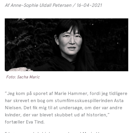
Af Anne-Sophie Uldall Petersen / 16-04-2021
Foto: Sacha Maric
”Jeg kom på sporet af Marie Hammer, fordi jeg tidligere
har skrevet en bog om stum­filmsskuespillerinden Asta
Nielsen. Det fik mig til at undersøge, om der var andre
kvinder, der var blevet skubbet ud af historien,”
fortæller Eva Tind.