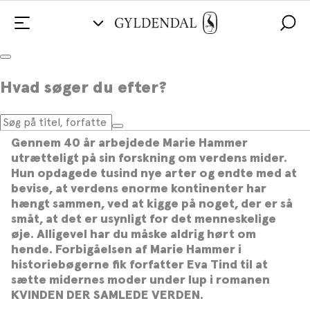
Eva Tind fremmaner den glemte
Hvad søger du efter?
danske videnskabskvinde, der samlede
hele verden
Gennem 40 år arbejdede Marie Hammer
utrætteligt på sin forskning om verdens mider.
Hun opdagede tusind nye arter og endte med at
bevise, at verdens enorme kontinenter har
hængt sammen, ved at kigge på noget, der er så
småt, at det er usynligt for det menneskelige
øje. Alligevel har du måske aldrig hørt om
hende. Forbigåelsen af Marie Hammer i
historiebøgerne fik forfatter Eva Tind til at
sætte midernes moder under lup i romanen
KVINDEN DER SAMLEDE VERDEN.