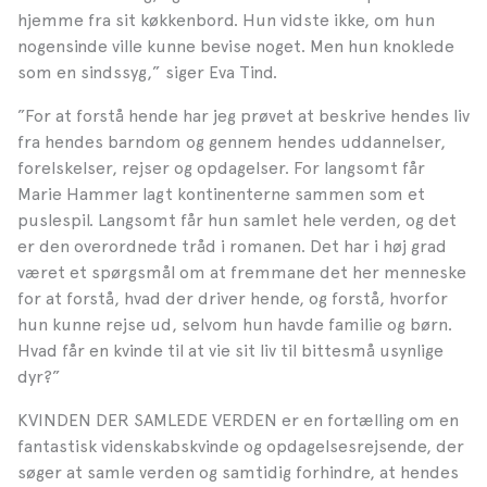
hjemme fra sit køkkenbord. Hun vidste ikke, om hun
nogensinde ville kunne bevise noget. Men hun knoklede
som en sindssyg,” siger Eva Tind.
”For at forstå hende har jeg prøvet at beskrive hendes liv
fra hendes barndom og gennem hendes uddannel­ser,
forelskelser, rejser og opdagelser. For langsomt får
Marie Hammer lagt kontinenterne sammen som et
puslespil. Langsomt får hun samlet hele verden, og det
er den overordnede tråd i romanen. Det har i høj grad
været et spørgsmål om at fremmane det her menneske
for at forstå, hvad der driver hende, og forstå, hvorfor
hun kunne rejse ud, selvom hun havde familie og børn.
Hvad får en kvinde til at vie sit liv til bittesmå usynlige
dyr?”
KVINDEN DER SAMLEDE VERDEN er en fortælling om en
fantastisk viden­skabskvinde og opdagelses­rejsende, der
søger at samle verden og samtidig forhindre, at hendes