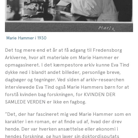
Marie Hammer i 1930
Det tog mere end et år at få adgang til Fredensborg
Arkiverne, hvor alt materiale om Marie Hammer er
opmagasineret. I det kæmpestore arkiv kunne Eva Tind
dykke ned i blandt andet billeder, personlige breve,
dagbøger og tegninger. Ved siden af arkiv-researchen
interviewede Eva Tind også Marie Hammers børn for at
forstå kvinden bag forsk­ningen, for KVINDEN DER
SAMLEDE VERDEN er ikke en fagbog.
”Det, der har fascineret mig ved Marie Hammer som en
karakter i en roman, er at fin­de ud af, hvad der drev
hende. Der var hverken ansættel­se eller økonomi i
hendes forskning, og hun laver sin doktordisputats