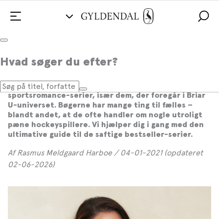
Den ultimative guide til Elle Kennedys
Hvad søger du efter?
saftige sportsromance
Læserne falder i svime over Elle Kennedys
sportsromance-serier, især dem, der foregår i Briar
U-universet. Bøgerne har mange ting til fælles –
blandt andet, at de ofte handler om nogle utroligt
pæne hockeyspillere. Vi hjælper dig i gang med den
ultimative guide til de saftige bestseller-serier.
Af Rasmus Meldgaard Harboe / 04-01-2021 (opdateret
02-06-2026)