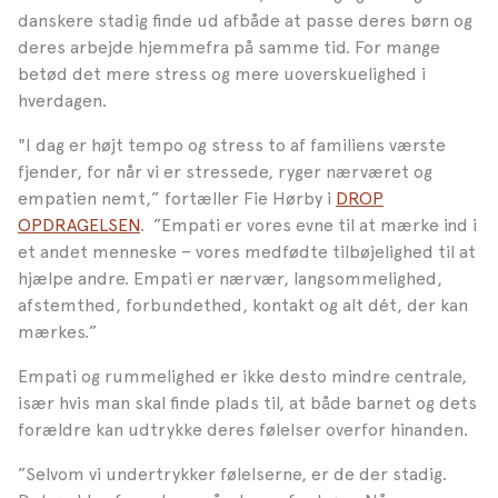
danskere stadig finde ud af
både at passe deres børn og
deres arbejde hjemmefra på samme tid. For mange
betød det mere stress og mere uoverskuelighed i
hverdagen.
"
I
dag er højt tempo og stress to af familiens værste
fjender, for når vi er stressede, ryger nærværet og
empatien nemt,” fortæller Fie Hørby i
DROP
OPDRAGELSEN
. ”Empati er vores evne til at mærke ind i
et andet menneske – vores medfødte tilbøjelighed til at
hjælpe andre. Empati er nærvær, langsommelighed,
afstemthed, forbundethed, kontakt og alt dét, der kan
mærkes.”
Empati og rummelighed er ikke desto mindre centrale,
især hvis man skal finde plads til,
at både barnet og dets
forældre kan udtrykke deres følelser overfor hinanden.
”Selvom vi undertrykker følelserne, er de der stadig.