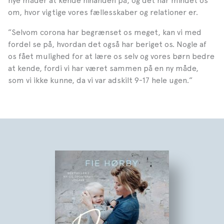
nye måder at kende hinanden på, og det har mindet os
om, hvor vigtige vores fællesskaber og relationer er.
”
S
elvom corona har begrænset os meget, kan vi med
fordel se på, hvordan det også har beriget os. Nogle af
os fået mulighed for at lære os selv og vores børn bedre
at kende, fordi vi har været sammen på en ny måde,
som vi ikke kunne, da vi var adskilt 9-17 hele ugen.”