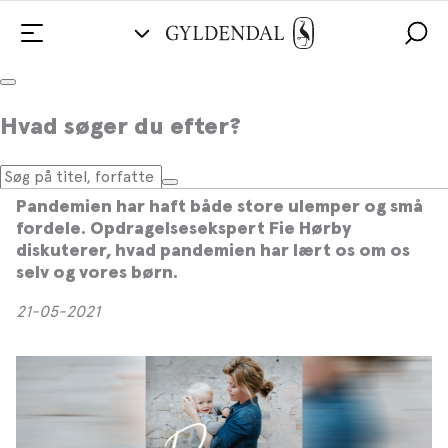
Coronapandemien har tydeliggjort,
Hvad søger du efter?
hvad der fungerer og ikke fungerer i
familielivet
Pandemien har haft både store ulemper og små
fordele. Opdragelsesekspert Fie Hørby
diskuterer, hvad pandemien har lært os om os
selv og vores børn.
21-05-2021