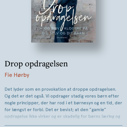
Drop opdragelsen
Fie Hørby
Det lyder som en provokation at droppe opdragelsen.
Og det er det også. Vi opdrager stadig vores børn efter
nogle principper, der har rod i et børnesyn og en tid, der
for længst er forbi. Det er bevist; at den ”gamle”
opdragelse ikke virker og er skadelig for børns læring og
udvikling.Familieterapeuten Fie Hørby tager fat der,