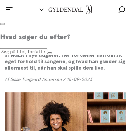
Klassiske børnesange i nye versioner
Hvad søger du efter?
Sangeren Thomas Buttenschøn har indspillet
nogle af de klassiske børnesange fra DE SMÅ
SYNGER i nye udgaver. Her fortæller han om sit
eget forhold til sangene, og hvad han glæder sig
allermest til, når han skal spille dem live.
Af Sisse Tvegaard Andersen / 15-09-2023