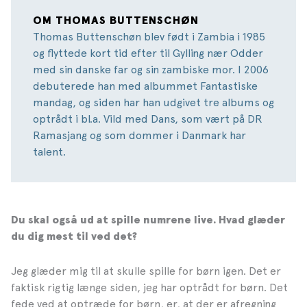
OM THOMAS BUTTENSCHØN
Thomas Buttenschøn blev født i Zambia i 1985
og flyttede kort tid efter til Gylling nær Odder
med sin danske far og sin zambiske mor. I 2006
debuterede han med albummet Fantastiske
mandag, og siden har han udgivet tre albums og
optrådt i bl.a. Vild med Dans, som vært på DR
Ramasjang og som dommer i Danmark har
talent.
Du skal også ud at spille numrene live. Hvad glæder
du dig mest til ved det?
Jeg glæder mig til at skulle spille for børn igen. Det er
faktisk rigtig længe siden, jeg har optrådt for børn. Det
fede ved at optræde for børn, er, at der er afregning