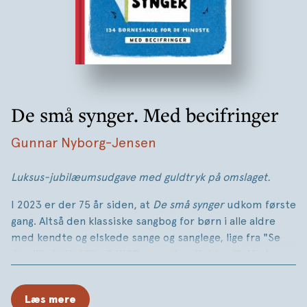
De små synger. Med becifringer
Gunnar Nyborg-Jensen
Luksus-jubilæumsudgave med guldtryk på omslaget.
I 2023 er der 75 år siden, at
De små synger
udkom første
gang. Altså den klassiske sangbog for børn i alle aldre
med kendte og elskede sange og sanglege, lige fra "Se
den lille kattekilling" til "Der er et yndigt land". Med
noder, den allerførste nodelære og alle de kendte
illustrationer af Bitte Böcher.
Læs mere