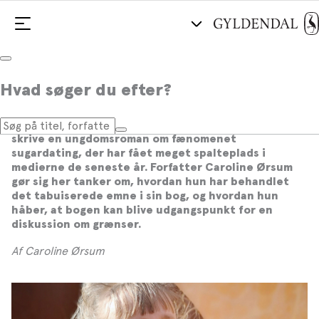
Caroline Ørsum: ”Jeg gider ikke være
Hvad søger du efter?
en løftet pegefinger”
En brainstorm om magt endte med en idé om at
skrive en ungdomsroman om fænomenet
sugardating, der har fået meget spalteplads i
medierne de seneste år. Forfatter Caroline Ørsum
gør sig her tanker om, hvordan hun har behandlet
det tabuiserede emne i sin bog, og hvordan hun
håber, at bogen kan blive udgangspunkt for en
diskussion om grænser.
Af Caroline Ørsum