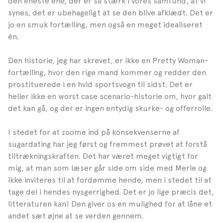
den eneste ene, der er så stærk i vores samfund, at vi
synes, det er ubehageligt at se den blive afklædt. Det er
jo en smuk fortælling, men også en meget idealiseret
én.
Den historie, jeg har skrevet, er ikke en Pretty Woman-
fortælling, hvor den rige mand kommer og redder den
prostituerede i en hvid sportsvogn til sidst. Det er
heller ikke en worst case scenario-historie om, hvor galt
det kan gå, og der er ingen entydig skurke- og offerrolle.
I stedet for at zoome ind på konsekvenserne af
sugardating har jeg først og fremmest prøvet at forstå
tiltrækningskraften. Det har været meget vigtigt for
mig, at man som læser går side om side med Merle og
ikke inviteres til at fordømme hende, men i stedet til at
tage del i hendes nysgerrighed. Det er jo lige præcis det,
litteraturen kan! Den giver os en mulighed for at låne et
andet sæt øjne at se verden gennem.