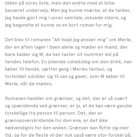
idéen på vores liste, men den endte med at blive
kasseret undervejs. Men jeg kunne mærke, at de tanker,
jeg havde gjort mig i vores samtale, voksede videre, og
jeg begyndte at kunne se en kort roman for mig.
Det blev til romanen ”Alt hvad jeg ønsker mig” om Merle,
der en aften tager i byen alene og møder en mand, der
bare kalder sig M, da han taster sit nummer ind på
hendes telefon. En jokende udveksling om den drink, han
køber til hende, sætter gang i Merles fantasi, og
forholdet udvikler sig til sex og gaver, som M køber til
Merle, når de mødes.
Romanen handler om grænser, og det, der er så svært
og spændende ved grænser, er jo, at de kan være ganske
forskellige fra person til person. Det, der er
grænseoverskridende for den ene, er det ikke
nødvendigvis for den anden. Grænser kan flytte sig over
tid, og for de fleste vil der nok også være stor forskel på,