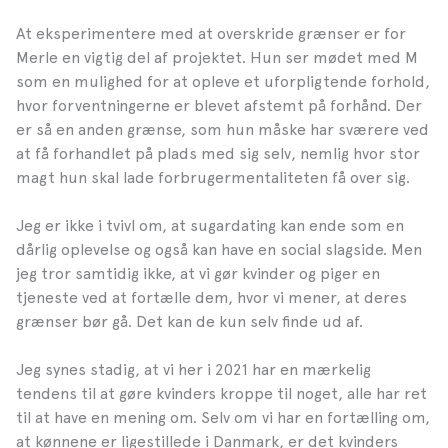
At eksperimentere med at overskride grænser er for
Merle en vigtig del af projektet. Hun ser mødet med M
som en mulighed for at opleve et uforpligtende forhold,
hvor forventningerne er blevet afstemt på forhånd. Der
er så en anden grænse, som hun måske har sværere ved
at få forhandlet på plads med sig selv, nemlig hvor stor
magt hun skal lade forbrugermentaliteten få over sig.
Jeg er ikke i tvivl om, at sugardating kan ende som en
dårlig oplevelse og også kan have en social slagside. Men
jeg tror samtidig ikke, at vi gør kvinder og piger en
tjeneste ved at fortælle dem, hvor vi mener, at deres
grænser bør gå. Det kan de kun selv finde ud af.
Jeg synes stadig, at vi her i 2021 har en mærkelig
tendens til at gøre kvinders kroppe til noget, alle har ret
til at have en mening om. Selv om vi har en fortælling om,
at kønnene er ligestillede i Danmark, er det kvinders