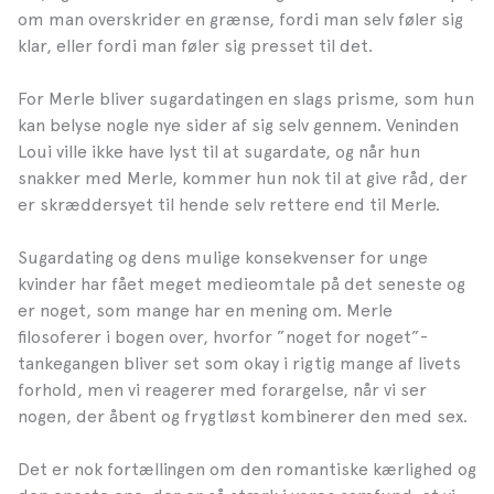
om man overskrider en grænse, fordi man selv føler sig
klar, eller fordi man føler sig presset til det.
For Merle bliver sugardatingen en slags prisme, som hun
kan belyse nogle nye sider af sig selv gennem. Veninden
Loui ville ikke have lyst til at sugardate, og når hun
snakker med Merle, kommer hun nok til at give råd, der
er skræddersyet til hende selv rettere end til Merle.
Sugardating og dens mulige konsekvenser for unge
kvinder har fået meget medieomtale på det seneste og
er noget, som mange har en mening om. Merle
filosoferer i bogen over, hvorfor ”noget for noget”-
tankegangen bliver set som okay i rigtig mange af livets
forhold, men vi reagerer med forargelse, når vi ser
nogen, der åbent og frygtløst kombinerer den med sex.
Det er nok fortællingen om den romantiske kærlighed og