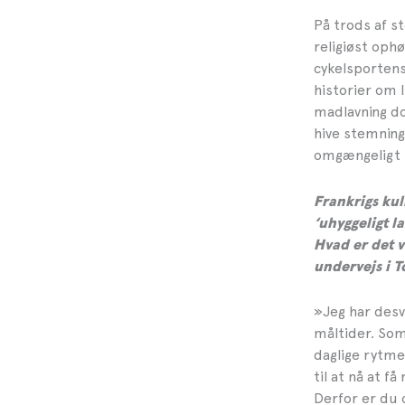
På trods af st
religiøst oph
cykelsportens 
historier om l
madlavning do
hive stemnin
omgængeligt l
Frankrigs ku
‘uhyggeligt la
Hvad er det v
undervejs i 
»Jeg har desv
måltider. So
daglige rytme 
til at nå at få
Derfor er du 