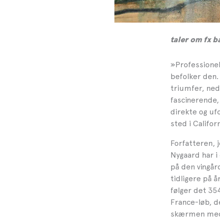
taler om fx b
»Professionel 
befolker den.
triumfer, ned
fascinerende,
direkte og uf
sted i Califor
Forfatteren, 
Nygaard har i
på den vingår
tidligere på å
følger det 35
France-løb, de
skærmen med 