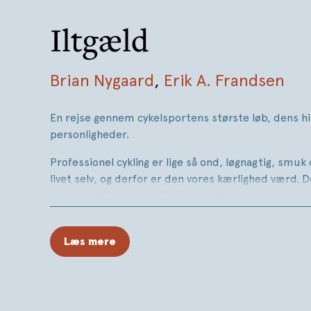
Iltgæld
Brian Nygaard
,
Erik A. Frandsen
En rejse gennem cykelsportens største løb, dens hi
personligheder.
Professionel cykling er lige så ond, løgnagtig, smu
livet selv, og derfor er den vores kærlighed værd. 
mere end ”bare sport”. Den handler om historie, k
skæbner, kunst, national identitet og mytologier.
Bogen fortæller en lang række historier om cykelspo
Læs mere
ord og tegninger. Fra Bolognas hvælvede gader, g
bjerglandsbyer og over de mest legendariske bjerg
vejen til sæsonens afslutning ved Como-søen.