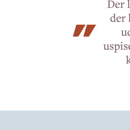
Der 
der 
u
uspis