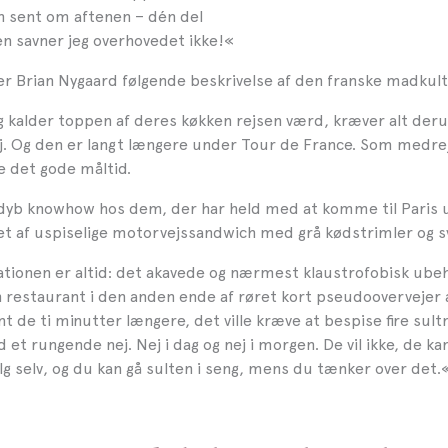
n sent om aftenen – dén del
en savner jeg overhovedet ikke!«
er Brian Nygaard følgende beskrivelse af den franske madkult
g kalder toppen af deres køkken rejsen værd, kræver alt der
 Og den er langt længere under Tour de France. Som medrej
le det gode måltid.
 dyb knowhow hos dem, der har held med at komme til Paris 
t af uspiselige motorvejssandwich med grå kødstrimler og 
tionen er altid: det akavede og nærmest klaustrofobisk ubeh
 en restaurant i den anden ende af røret kort pseudoovervejer 
t de ti minutter længere, det ville kræve at bespise fire sult
id et rungende nej. Nej i dag og nej i morgen. De vil ikke, de ka
lg selv, og du kan gå sulten i seng, mens du tænker over det.