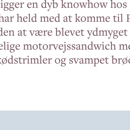
ligger en dyb knowhow hos
har held med at komme til 
den at være blevet ydmyget 
elige motorvejssandwich m
kødstrimler og svampet brø