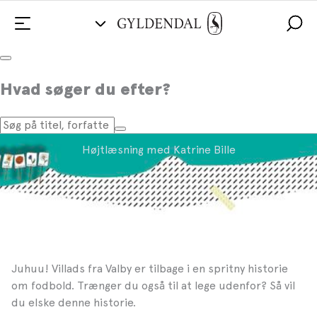
Villads fra Valby spiller
Hvad søger du efter?
fodbold
Højtlæsning med Katrine Bille
Juhuu! Villads fra Valby er tilbage i en spritny historie
om fodbold. Trænger du også til at lege udenfor? Så vil
du elske denne historie.