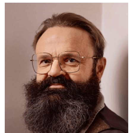
festlig blanding af galskab og gammelmodighed i
prosaen.«
**** – Jon Helt Haarder, Jyllands-Posten