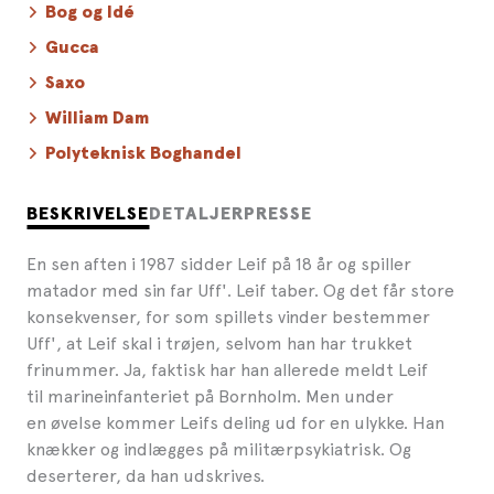
Bog og Idé
Gucca
Saxo
William Dam
Polyteknisk Boghandel
BESKRIVELSE
DETALJER
PRESSE
En sen aften i 1987 sidder Leif på 18 år og spiller
matador med sin far Uff'. Leif taber. Og det får store
konsekvenser, for som spillets vinder bestemmer
Uff', at Leif skal i trøjen, selvom han har trukket
frinummer. Ja, faktisk har han allerede meldt Leif
til marineinfanteriet på Bornholm. Men under
en øvelse kommer Leifs deling ud for en ulykke. Han
knækker og indlægges på militærpsykiatrisk. Og
deserterer, da han udskrives.