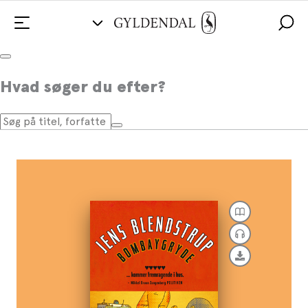
Bombaygryde
Hvad søger du efter?
Af
Jens Blendstrup