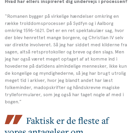
Hvad har ellers inspireret dig undervejs i processen?
“Romanen bygger på virkelige hændelser omkring en
række trolddomsprocesser på Sydfyn og i Aalborg
omkring 1596-1621. Det er en ret spektakulær sag, hvor
der blev henrettet mange borgere, og Christian IV selv
var direkte involveret. Så jeg har siddet med kilderne fra
sagen, altså retsprotokoller og breve og den slags. Men
jeg har også været meget optaget af at komme ind i
hovederne på datidens almindelige mennesker, ikke kun
de kongelige og myndighederne, så jeg har brugt utrolig
meget tid i arkiver, hvor jeg blandt andet har læst
folkeminder, madopskrifter og håndskrevne magiske
trylleformularer, som jeg også har taget nogle af med i
bogen.”
Faktisk er de fleste af
vores antagelser om