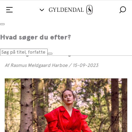
Voksbarnet fortæller
Hvad søger du efter?
I sin nye roman fortæller Olga Ravn en historie om
skandinavisk folketro og trolddomsprocesser i
Danmark gennem et 400 år gammelt voksbarn.
Af Rasmus Meldgaard Harboe / 15-09-2023