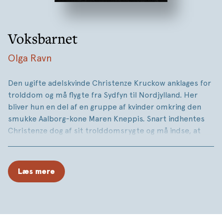
Voksbarnet
Olga Ravn
Den ugifte adelskvinde Christenze Kruckow anklages for
trolddom og må flygte fra Sydfyn til Nordjylland. Her
bliver hun en del af en gruppe af kvinder omkring den
smukke Aalborg-kone Maren Kneppis. Snart indhentes
Christenze dog af sit trolddomsrygte og må indse, at
ikke bare hun, men også hendes veninder er i stor fare
for at ende på bålet.
Læs mere
Den centrale anklage mod Christenze er, at hun skulle
have lavet et magisk barn af voks. Det er denne dukke,
der nu tager ordet for at fortælle historien om
kvindernes skæbne.