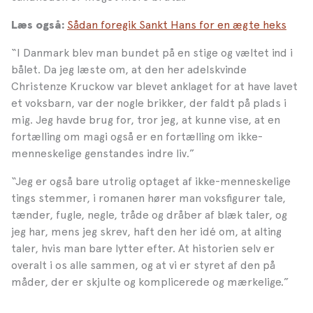
Sådan foregik Sankt Hans for en ægte heks
Læs også:
“I Danmark blev man bundet på en stige og væltet ind i
bålet. Da jeg læste om, at den her adelskvinde
Christenze Kruckow var blevet anklaget for at have lavet
et voksbarn, var der nogle brikker, der faldt på plads i
mig. Jeg havde brug for, tror jeg, at kunne vise, at en
fortælling om magi også er en fortælling om ikke-
menneskelige genstandes indre liv.”
“Jeg er også bare utrolig optaget af ikke-menneskelige
tings stemmer, i romanen hører man voksfigurer tale,
tænder, fugle, negle, tråde og dråber af blæk taler, og
jeg har, mens jeg skrev, haft den her idé om, at alting
taler, hvis man bare lytter efter. At historien selv er
overalt i os alle sammen, og at vi er styret af den på
måder, der er skjulte og komplicerede og mærkelige.”