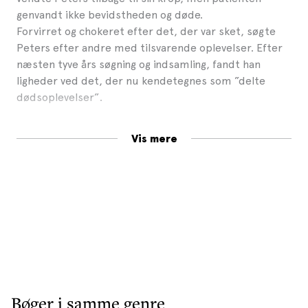
genvandt ikke bevidstheden og døde.
Forvirret og chokeret efter det, der var sket, søgte
Peters efter andre med tilsvarende oplevelser. Efter
næsten tyve års søgning og indsamling, fandt han
ligheder ved det, der nu kendetegnes som ”delte
dødsoplevelser”.
Resultatet er blevet til
Ved himlens dør
. En samling af
Vis mere
usædvanlige, visuelle og sansemæssige øjeblikke ved
livets afslutning, der opleves på tværs af kulturer og
over hele verden.
Bøger i samme genre