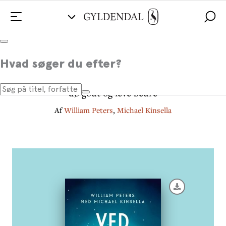
Ved himlens dør
Hvad søger du efter?
Hvad oplevelser med døende kan lære os om at
dø godt og leve bedre
Af
William Peters
,
Michael Kinsella