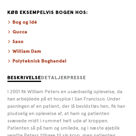
KØB EKSEMPELVIS BOGEN HOS:
Bog og Idé
Gucca
Saxo
William Dam
Polyteknisk Boghandel
BESKRIVELSE
DETALJER
PRESSE
I 2001 fik William Peters en usædvanlig oplevelse, da
han arbejdede på et hospice i San Francisco. Under
pasningen af en patient, der lå bevidstløs hen, fik han
pludselig en oplevelse af, at ham og patienten
svævede midt i rummet helt ude af kroppen.
Patienten så på ham og smilede, og i næste øjeblik
vendte Peters tilbage til sin krop, men patienten