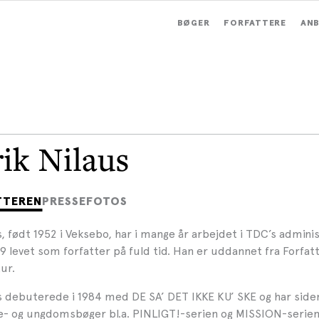
BØGER
FORFATTERE
ANB
ik Nilaus
TTEREN
PRESSEFOTOS
, født 1952 i Veksebo, har i mange år arbejdet i TDC’s admini
9 levet som forfatter på fuld tid. Han er uddannet fra Forfat
ur.
s debuterede i 1984 med DE SA’ DET IKKE KU’ SKE og har side
e- og ungdomsbøger bl.a. PINLIGT!-serien og MISSION-serien