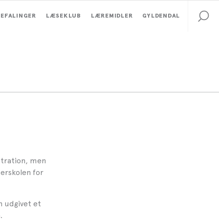
EFALINGER
LÆSEKLUB
LÆREMIDLER
GYLDENDAL
stration, men
terskolen for
n udgivet et
.