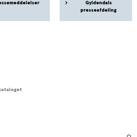
essemeddelelser
Gyldendals
presseafdeling
 kataloget