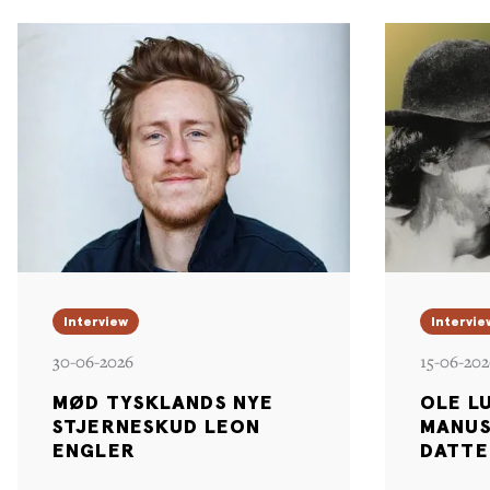
Interview
Intervie
30-06-2026
15-06-202
MØD TYSKLANDS NYE
OLE L
STJERNESKUD LEON
MANUS
ENGLER
DATTE