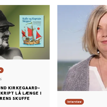
w
6
UND KIRKEGAARD-
KRIPT LÅ LÆNGE I
RENS SKUFFE
Interview