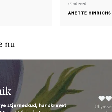
16-06-2026
ANETTE HINRICHS
e nu
nik
d
 nye stjerneskud, har skrevet
betragter med skarphed og
 familie og første bog i