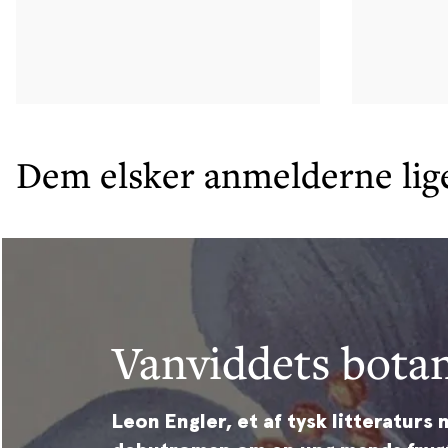
Dem elsker anmelderne lig
Vanviddets bota
Jeg finder selv u
Olavs hus
Leon Engler, et af tysk litteraturs
95-årige forfatter Niels Barfoed 
En fortælling om Kim Leines norske