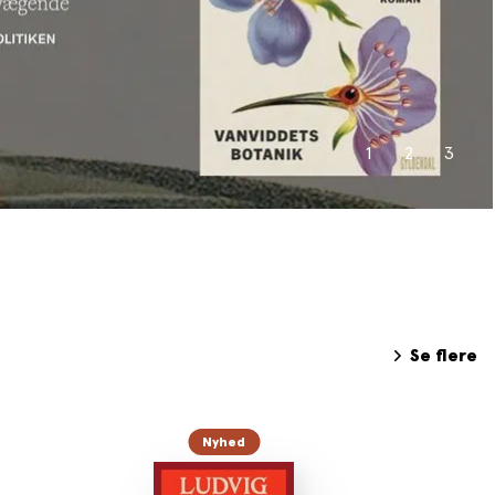
1
2
3
Se flere
Nyhed